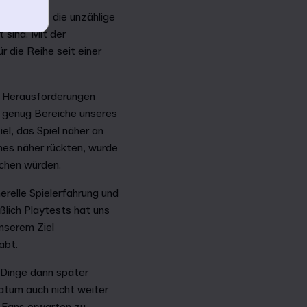
zu liefern, die unzählige
 sind. Mit der
 die Reihe seit einer
n Herausforderungen
 genug Bereiche unseres
el, das Spiel näher an
es näher rückten, wurde
eichen würden.
nerelle Spielerfahrung und
ßlich Playtests hat uns
unserem Ziel
habt.
 Dinge dann später
datum auch nicht weiter