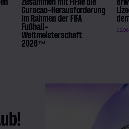
men
zusammen mit FIFAe die
erw
Curaçao-Herausforderung
Liz
im Rahmen der FIFA
dem
Fußball-
05.06
Weltmeisterschaft
2026™
09.06.2026
- FM Admin
lub!