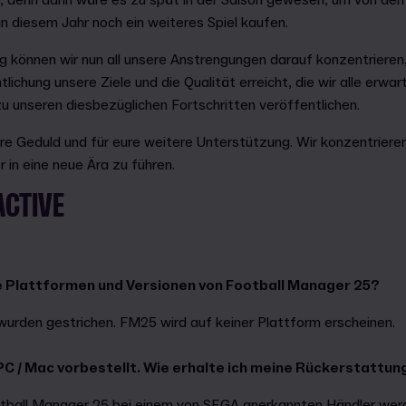
n, denn dann wäre es zu spät in der Saison gewesen, um von de
in diesem Jahr noch ein weiteres Spiel kaufen.
 können wir nun all unsere Anstrengungen darauf konzentrieren,
ichung unsere Ziele und die Qualität erreicht, die wir alle erwa
zu unseren diesbezüglichen Fortschritten veröffentlichen.
re Geduld und für eure weitere Unterstützung. Wir konzentrieren
 in eine neue Ära zu führen.
ACTIVE
e Plattformen und Versionen von Football Manager 25?
wurden gestrichen. FM25 wird auf keiner Plattform erscheinen.
 PC / Mac vorbestellt. Wie erhalte ich meine Rückerstattu
tball Manager 25 bei einem von
SEGA anerkannten Händler
werd