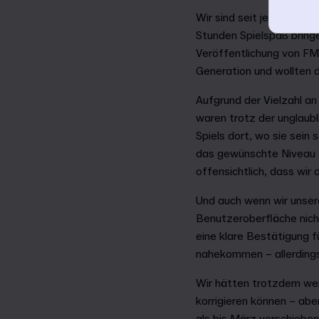
Wir sind seit jeher stolz
Stunden Spielspaß bringe
Veröffentlichung von FM2
Generation und wollten 
Aufgrund der Vielzahl a
waren trotz der unglaub
Spiels dort, wo sie sein
das gewünschte Niveau z
offensichtlich, dass wir
Und auch wenn wir unsere 
Benutzeroberfläche nicht
eine klare Bestätigung f
nahekommen – allerdings 
Wir hätten trotzdem wei
korrigieren können – abe