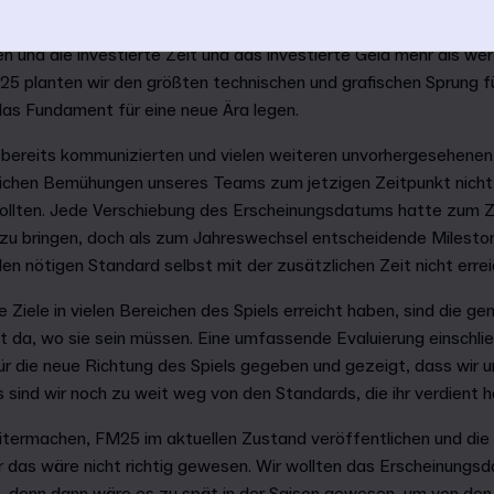
 darauf, Spiele mit dem bestmöglichen Preis-Leistungs-Verhältnis 
n und die investierte Zeit und das investierte Geld mehr als wert
5 planten wir den größten technischen und grafischen Sprung für
das Fundament für eine neue Ära legen.
n bereits kommunizierten und vielen weiteren unvorhergesehene
lichen Bemühungen unseres Teams zum jetzigen Zeitpunkt nicht
 sollten. Jede Verschiebung des Erscheinungsdatums hatte zum Zi
u bringen, doch als zum Jahreswechsel entscheidende Mileston
 den nötigen Standard selbst mit der zusätzlichen Zeit nicht err
Ziele in vielen Bereichen des Spiels erreicht haben, sind die ge
 da, wo sie sein müssen. Eine umfassende Evaluierung einschlie
ür die neue Richtung des Spiels gegeben und gezeigt, dass wir 
sind wir noch zu weit weg von den Standards, die ihr verdient 
termachen, FM25 im aktuellen Zustand veröffentlichen und die
r das wäre nicht richtig gewesen. Wir wollten das Erscheinungs