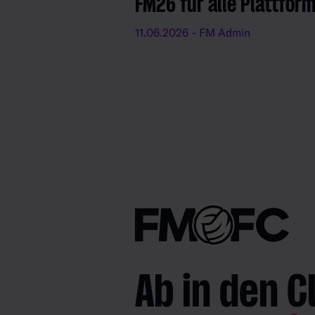
FM26 für alle Plattfor
11.06.2026
- FM Admin
Ab in den C