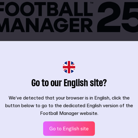
Go to our English site?
We’ve detected that your browser is in English, click the
e große Enttäuschung ist, vor allem da der Erscheinungstermin 
button below to go to the dedicated English version of the
 euch schon sehr auf den ersten Einblick ins Gameplay gefreut 
Football Manager website.
s wir euch diese Entscheidung erst jetzt mitteilen. Angesichts 
ßlich rechtlicher und finanzieller Vorschriften konnten wir diese 
Go to English site