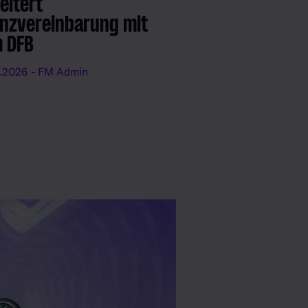
eitert
enzvereinbarung mit
 DFB
.2026
- FM Admin