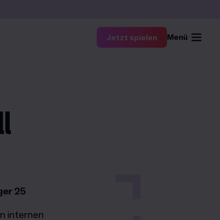
Menü
Jetzt spielen
l
ger 25
n internen