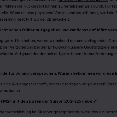
ler führen die Rückerstattungen zu gegebener Zeit durch. Für F
telle. Wenn du eine physische Version vorbestellt hast, wird di
estellung getätigt wurde, abgewickelt.
nicht schon früher aufgegeben und zunächst auf März ve
ung getroffen haben, waren wir anhand der uns vorliegenden Dat
z der Verzögerung bei der Entwicklung unsere Qualitätsziele er
 würden. Aufgrund der danach aufgetretenen Herausforderungen
rde für Januar versprochen. Warum bekommen wir diese In
eine Aktiengesellschaft, daher unterliegen wir gewissen Vorschr
ormationen.
r FM24 mit den Daten der Saison 2024/25 geben?
i der Verschiebung im Oktober gesagt haben, wäre das ein beträ