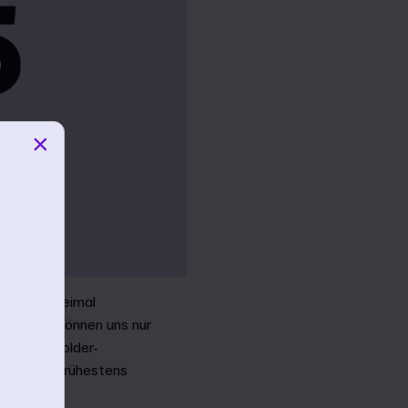
×
bereits zweimal
habt. Wir können uns nur
von Stakeholder-
Mitteilung frühestens