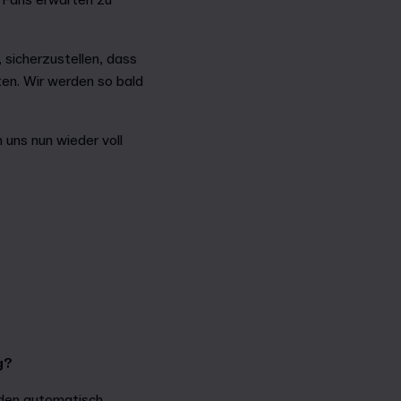
n Fans erwarten zu
 sicherzustellen, dass
rten. Wir werden so bald
 uns nun wieder voll
ng?
en automatisch