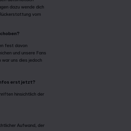
ragen dazu wende dich
e Rückerstattung vom
rschoben?
en fest davon
reichen und unsere Fans
 war uns dies jedoch
fos erst jetzt?
iften hinsichtlich der
chtlicher Aufwand, der