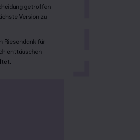
cheidung getroffen
ächste Version zu
en Riesendank für
euch enttäuschen
ltet.