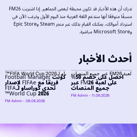
ندرك أن هذه الأخبار قد تكون محبطة لبعض الجماهير. إذا اشتريت FM26
مسبقًا متوقعًا أنها ستدعم اللغة العربية منذ اليوم الأول وترغب الآن في
استرداد أموالك، يمكنك القيام بذلك عبر متجر Steam وEpic Store
وMicrosoft Store مباشرة.
أحدث الأخبار
احصل على خصم 50%
كوّنت Football Manager
على لعبة FM26 عبر
فريقًا مع FIFAe لإصدار
جميع المنصات
تحدي كوراساو لـFIFA
World Cup 2026™
- FM Admin
11.06.2026
- FM Admin
08.06.2026