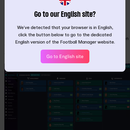
noch Verbesserungspotenzial haben)
Höhepunkt (Spieler auf dem Höhepunkt ihrer Karriere)
Go to our English site?
Erfahren (Spieler in den letzten Jahren ihrer Karriere)
We’ve detected that your browser is in English,
Darüber hinaus sind diese Spieler in der Kaderansicht der
click the button below to go to the dedicated
Matrix auch farblich markiert, um anzuzeigen, ob sie zu den
English version of the Football Manager website.
wichtigen Spielern, den Ergänzungsspielern oder den
Jugendspielern gehören.
Go to English site