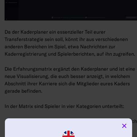
Da der Kaderplaner ein essenzieller Teil eurer
Transferstrategie sein soll, könnt ihr aus verschiedenen
anderen Bereichen im Spiel, etwa Nachrichten zur
Kaderregistrierung und Spielerberichten, auf ihn zugreifen.
Die Erfahrungsmatrix ergänzt den Kaderplaner und ist eine
neue Visualisierung, die euch besser anzeigt, in welchem
Abschnitt ihrer Karriere sich die Mitglieder eures Kaders
gerade befinden.
In der Matrix sind Spieler in vier Kategorien unterteilt:
Entwicklung (junge Spieler, die erst noch den Durchbruch
×
in der ersten Mannschaft schaffen müssen)
Aufstrebend (junge Spieler der ersten Mannschaft, die