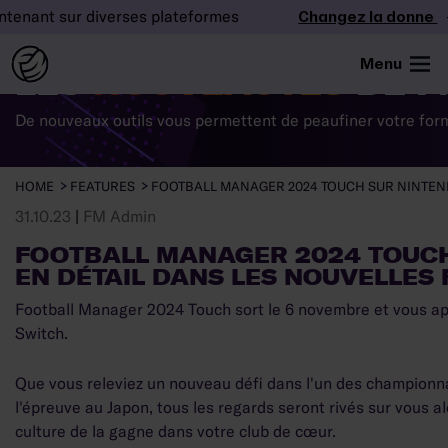
ur diverses plateformes
Changez la donne
– Jouez m
Menu
LES
NOUVEAUTÉS
DE F
De nouveaux outils vous permettent de peaufiner votre form
HOME
FEATURES
FOOTBALL MANAGER 2024 TOUCH SUR NINTEND
31.10.23
|
FM Admin
FOOTBALL MANAGER 2024 TOUCH
EN DÉTAIL DANS LES NOUVELLES
Football Manager 2024 Touch sort le 6 novembre et vous appo
Switch.
Que vous releviez un nouveau défi dans l'un des championna
l'épreuve au Japon, tous les regards seront rivés sur vous 
culture de la gagne dans votre club de cœur.