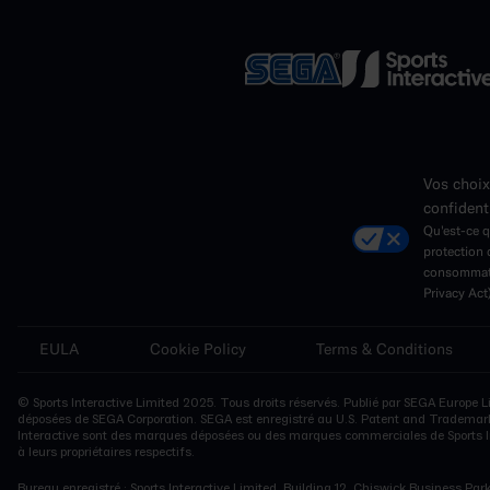
Vos choix
confident
Qu'est-ce qu
protection 
consommate
Privacy Act
EULA
Cookie Policy
Terms & Conditions
© Sports Interactive Limited 2025. Tous droits réservés. Publié par SEGA Europe L
déposées de SEGA Corporation. SEGA est enregistré au U.S. Patent and Trademark Of
Interactive sont des marques déposées ou des marques commerciales de Sports In
à leurs propriétaires respectifs.
Bureau enregistré : Sports Interactive Limited, Building 12, Chiswick Business 