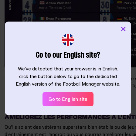
×
Go to our English site?
We’ve detected that your browser is in English,
click the button below to go to the dedicated
C'est en s'exerçant qu'on se perfectionne quand il s'agit de 
English version of the Football Manager website.
trouvée vers notre prochain ajout majeur apporté à FM24 To
Go to English site
AMÉLIOREZ LES PERFORMANCES À L'EN
Qu'ils soient des vétérans superstars bien établis ou de jeu
d'entraînement est l'endroit où vous pourrez améliorer les