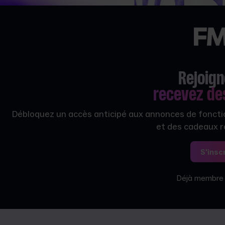
Rejoign
recevez d
Débloquez un accès anticipé aux annonces de fonction
et des cadeaux 
S'insc
Déjà membre