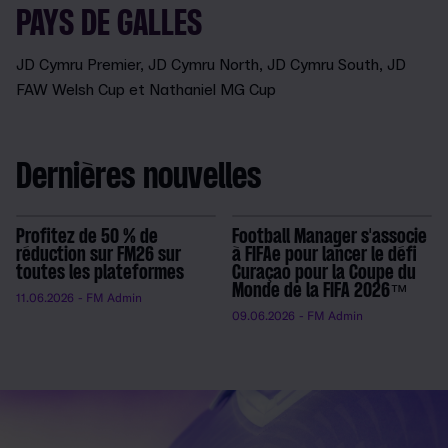
PAYS DE GALLES
JD Cymru Premier, JD Cymru North, JD Cymru South, JD
FAW Welsh Cup et Nathaniel MG Cup
Dernières nouvelles
Profitez de 50 % de
Football Manager s'associe
réduction sur FM26 sur
à FIFAe pour lancer le défi
toutes les plateformes
Curaçao pour la Coupe du
Monde de la FIFA 2026™
11.06.2026
- FM Admin
09.06.2026
- FM Admin