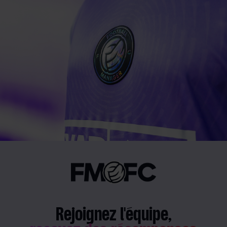
Rejoignez l'équipe,