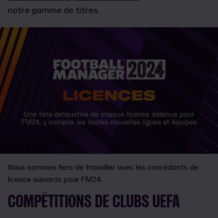
notre gamme de titres.
Nous sommes fiers de travailler avec les concédants de
licence suivants pour FM24.
COMPÉTITIONS DE CLUBS UEFA