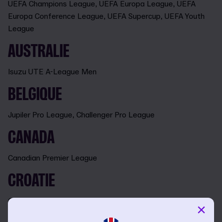
UEFA Champions League, UEFA Europa League, UEFA
Europa Conference League, UEFA Supercup, UEFA Youth
League
AUSTRALIE
Isuzu UTE A-League Men
BELGIQUE
Jupiler Pro League, Challenger Pro League
CANADA
Canadian Premier League
CROATIE
GNK Dinamo Zagreb
×