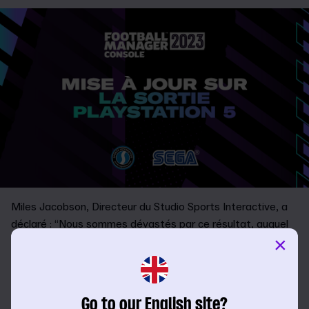
Miles Jacobson, Directeur du Studio Sports Interactive, a
déclaré : “Nous sommes dévastés par ce résultat, auquel
×
nous avons travaillé sans relâche avec nos partenaires
pendant plusieurs semaines pour essayer d’y remédier. Il a
été particulièrement difficile de prendre la décision de
retarder, car cela implique de retenir un grand jeu sur lequel
Go to our English site?