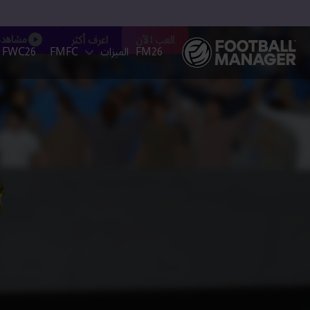
مشاهدة 
العب الآن
اعرف أكثر
FM26
الميزات
FMFC
FWC26