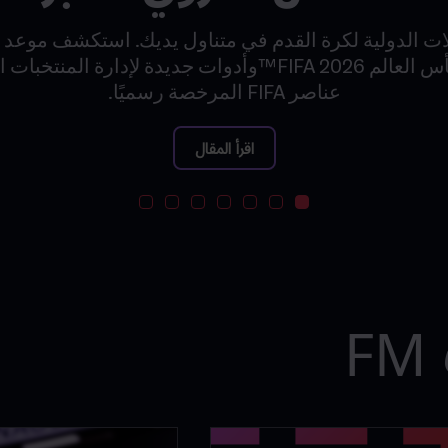
ات الدولية لكرة القدم في متناول يديك. استكشف موعد ب
للمنافسة من أجل كأس العالم FIFA 2026™وأدوات جديدة لإدارة
عناصر FIFA المرخصة رسميًا.
اقرأ المقال