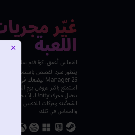
غيّر مجريا
اللعبة
×
انغماس أعمق. كرة قدم سلسة. إثارة
Manager 26 ليضعك في صميم 
استمتع بأكثر عروض يوم المباراة جاذ
بفضل محرك Unity، إذ تجتمع
المُحسَّنة وحركات اللاعبين المرنة لرفع
والحماس في تلك