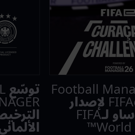
 Football Manager
تو
فريقًا مع FIFAe لإصدار
تحدي كوراساو لـFIFA
الترخيص
World 
الألماني