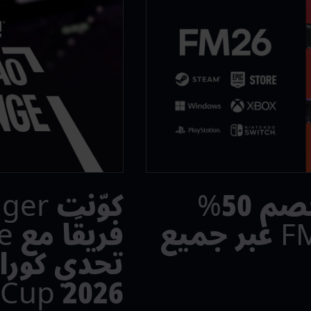
احصل على خصم 50%
كوّنت
على لعبة FM26 عبر جميع
Cup 2026™