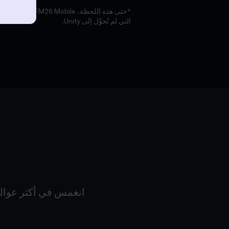
*حتى هذه اللحظة، obile
التي لم تُحوَّل إلى Unity.
انغمس في أكثر عوالم 