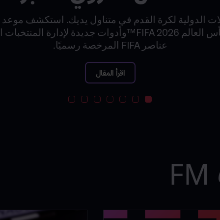
ات الدولية لكرة القدم في متناول يديك. استكشف موعد ب
للمنافسة من أجل كأس العالم FIFA 2026™وأدوات جديدة لإدارة
عناصر FIFA المرخصة رسميًا.
اقرأ المقال