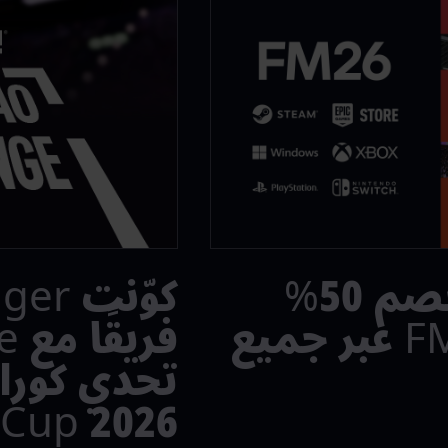
احصل على خصم 50%
كوّنت
على لعبة FM26 عبر جميع
Cup 2026™