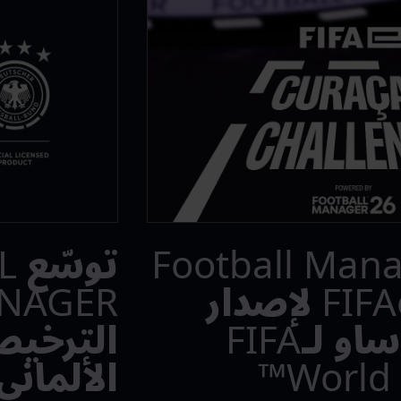
 Football Manager
تو
فريقًا مع FIFAe لإصدار
تحدي كوراساو لـFIFA
الترخيص
World 
الألماني