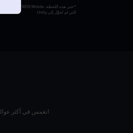
*حتى هذه اللحظة، obile
التي لم تُحوَّل إلى Unity.
انغمس في أكثر عوالم 