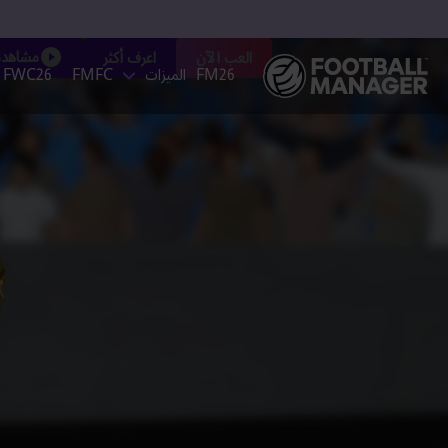
مشاهدة 
العب الآن
اعرف أكثر
FM26
الميزات
FMFC
FWC26