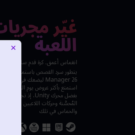
غيّر مجريا
اللعبة
×
انغماس أعمق. كرة قدم سلسة. إثارة
Manager 26 ليضعك في صميم 
استمتع بأكثر عروض يوم المباراة جاذ
بفضل محرك Unity، إذ تجتمع
المُحسَّنة وحركات اللاعبين المرنة لرفع
والحماس في تلك