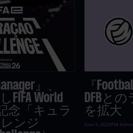
 Manager』、
『Footba
FIFA World
DFBと
26™記念「キュラ
を拡大
ャレンジ
June 5, 2026
FM Admin