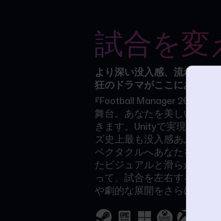
試合を変
より深い没入感、流れるよ
狂のドラマがここにありま
『Football Manager 26
舞台。あなたを美しいゲー
きます。Unityで実現した
ズ史上最も没入感あふれる
ペクタクルへあなたを誘い
たビジュアルと滑らかな選
って、試合を左右する瞬間
や劇的な展開をさらに高ま