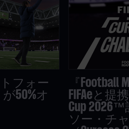
ットフォー
『Football
』が50%オ
FIFAeと提携し
Cup 20
ソー・チ