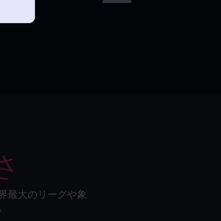
さ
界最大のリーグや象
。