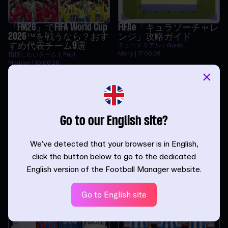
『FM26』でFIFA World Cup
FIFAe「キュラソーチャレ
2026™を戦うなら？おす
ンジ」攻略ガイド
すめ代表チーム9選
チュートリアル | Guido
Merry | 17.06.26
指揮したいチーム | Paul
Madden | 19.06.26
×
Go to our English site?
『FM』が好きな理由 -
『FM26』で完璧な監督を
We’ve detected that your browser is in English,
Dario Vidošić
作るには
click the button below to go to the dedicated
インタビュー | FM Admin | 28.05.26
チュートリアル |
InvWingbacks | 13.05.26
English version of the Football Manager website.
Go to English site