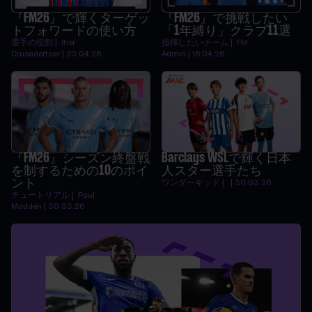
『FM26』で輝くターゲッ
『FM26』で挑戦したい
トフォワードの使い方
「1年縛り」クラブ11選
選手の役割 | Ihor
指揮したいチーム | FM
Crusadertsar | 20.04.26
Admin | 16.04.26
『FM26』シーズン終盤戦
Barclays WSLで輝く日本
を制するための10のポイ
人スター選手たち
ント
ワンダーキッド | | 30.03.26
チュートリアル | Paul
Madden | 30.03.26