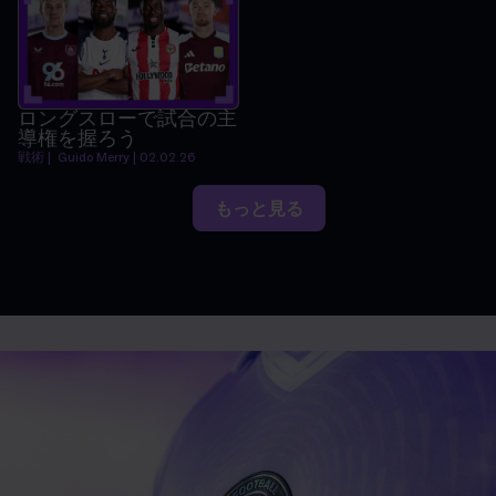
ロングスローで試合の主
導権を握ろう
戦術 | Guido Merry | 02.02.26
もっと見る