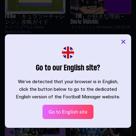
FIFAe「キュラソーチャレ
『FM』が好きな理由 -
ンジ」攻略ガイド
Dario Vidošić
チュートリアル | Guido
インタビュー | FM Admin | 28.05.26
Merry | 17.06.26
×
Go to our English site?
『FM26』で完璧な監督を
『FM26』シーズン終盤戦
We’ve detected that your browser is in English,
作るには
を制するための10のポイ
ント
チュートリアル |
click the button below to go to the dedicated
InvWingbacks | 13.05.26
チュートリアル | Paul
English version of the Football Manager website.
Madden | 30.03.26
Go to English site