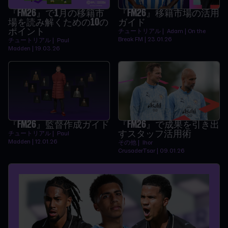
『FM26』で1月の移籍市
『FM26』移籍市場の活用
場を読み解くための10の
ガイド
ポイント
チュートリアル | Adam | On the
Break FM | 23.01.26
チュートリアル | Paul
Madden | 19.03.26
『FM26』監督作成ガイド
『FM26』で成果を引き出
すスタッフ活用術
チュートリアル | Paul
Madden | 12.01.26
その他 | Ihor
CrusaderTsar | 09.01.26