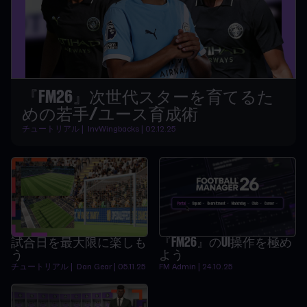
『FM26』次世代スターを育てるた
めの若手/ユース育成術
チュートリアル | InvWingbacks | 02.12.25
試合日を最大限に楽しも
『FM26』のUI操作を極め
う
よう
チュートリアル | Dan Gear | 05.11.25
FM Admin | 24.10.25