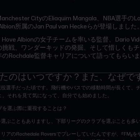
anchester CityのEliaquim Mangala、NBA選手のLa
ve Albion所属のJan Paul van Heckeらが登場しました
n & Hove Albionの女子チームを率いる監督、Dario V
の挑戦、ワンダーキッドの発掘、そして惜しくもチ
のRochdale監督キャリアについて語ってもらい
たのはいつですか？また、なぜで
現役選手だった頃です。飛行機やバスでの移動時間が長くて、
すよ。それを見て気になって、自分でも始めました。
ブを選ぶ際に重視することは？
を選ぶこともありますし、下部リーグのクラブを選ぶことも多
アのRochedale Roversでプレーしていたんですが、『FM