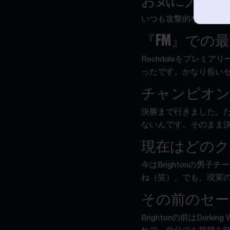
お気に入りの
いつも攻撃的な4-2-3
『
FM
』での最
Rochdaleをプレミ
ったです。かなり長い
チャンピオン
決勝まで行きました。
ないんです。そのまま
現在はどのク
今はBrightonの男
ね（笑）。でも、現実の
その前のセー
Brightonの前はDor