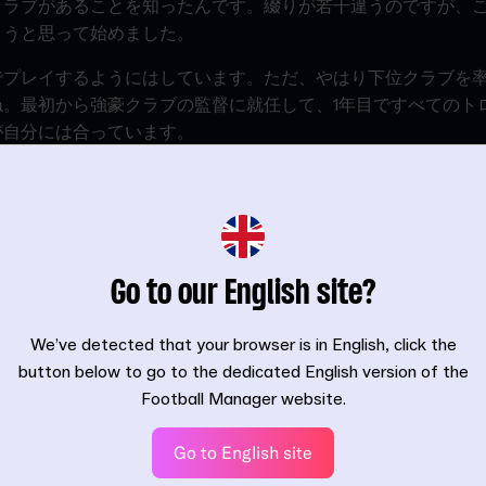
クラブがあることを知ったんです。綴りが若干違うのですが、
ようと思って始めました。
でプレイするようにはしています。ただ、やはり下位クラブを
ね。最初から強豪クラブの監督に就任して、1年目ですべてのト
が自分には合っています。
たら、まず最初にやることは？
特にワンダーキッドの発掘は毎回楽しみにしています。昔はFC Ba
rdiolaがいた頃はかなりチェックしていました。なのでSergio Busq
な選手も若手の頃から把握していました。
Go to our English site?
できましたし、現実でもゲーム内でも素晴らしい選手になりまし
くしていくスタイルが好きなんです。
We’ve detected that your browser is in English, click the
button below to go to the dedicated English version of the
にプレイしていますか？
Football Manager website.
。子どもが3人いるので、家ではなかなかプレイする時間が取れ
いですが、ちょうどいい気分転換になっています。
Go to English site