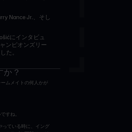
rry Nance Jr.、そし
。
idošićにインタビュ
ャンピオンズリー
ました。
すか？
チームメイトの何人かが
いですね。
』をやっている時に、イング