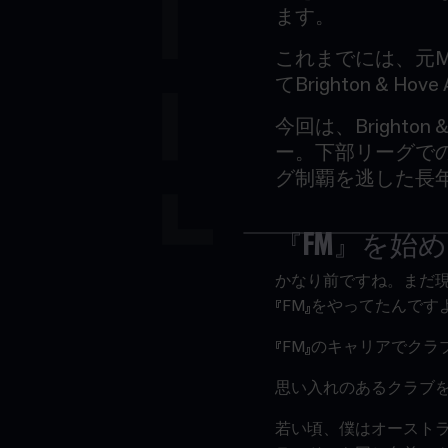
ます。
これまでには、元
M
てBrighton & Ho
今回は、
Brighto
ー。下部リーグで
グ制覇を逃した長年
『
FM
』を始め
かなり前ですね。まだ
『FM』をやってたんで
『
FM
』のキャリアでクラ
思い入れのあるクラブ
若い頃、僕はオーストラリ