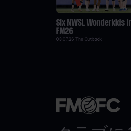
Six NWSL Wonderkids i
FM26
03.07.26
The Cutback