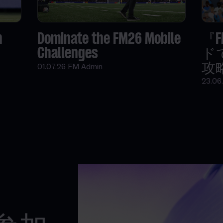
n
Dominate the FM26 Mobile
『
Challenges
ド
攻
01.07.26
FM Admin
23.06