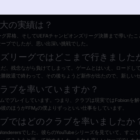
戦術はありますか？
-1を使います。ゲーゲンプレスは欠かせません。
大の実績は？
アリーグ昇格、そしてUEFAチャンピオンズリーグ決勝まで導いた
セーブでしたが、思い出深い挑戦でした。
ズリーグではどこまで行きました
ただ、残念ながら負けてしまって。ゲームとはいえ、ロードし
決勝敗退で終わって、その後ちょうど新作が出たので、新しい
ラブを率いていますか？
子チームでプレイしています。つまり、クラブは現実ではFabian
彼のほうが『FM』の僕よりずっといい仕事をしています。
ブではどのクラブを率いましたか
king Wanderersでした。彼らのYouTubeシリーズを見ていて