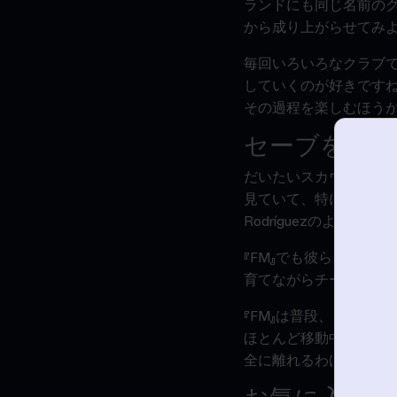
ランドにも同じ名前の
から成り上がらせてみ
毎回いろいろなクラブ
していくのが好きです
その過程を楽しむほう
セーブを始め
だいたいスカウトですね。
見ていて、特にPep Gua
Rodríguezのよう
『FM』でも彼らを獲得
育てながらチームを強
『
FM
』は普段、どんな時
ほとんど移動中ですね
全に離れるわけではな