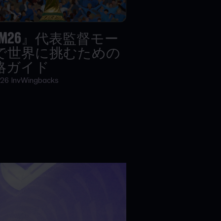
FM26』代表監督モー
で世界に挑むための
略ガイド
.26
InvWingbacks