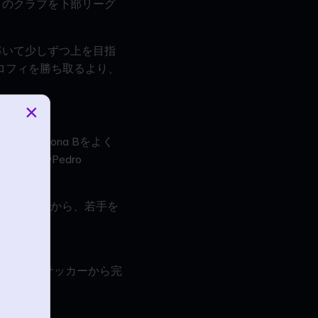
このクラブを下部リーグ
率いて少しずつ上を目指
ロフィを勝ち取るより、
×
rcelona Bをよく
uetsやPedro
たよね。昔から、若手を
なくて。サッカーから完