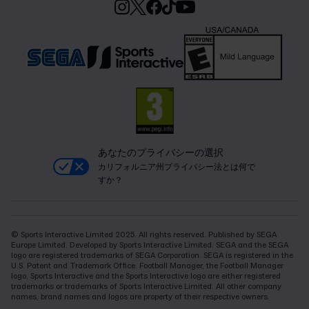
あなたのプライバシーの選択
カリフォルニア州プライバシー法とは何で
すか？
© Sports Interactive Limited 2025. All rights reserved. Published by SEGA
Europe Limited. Developed by Sports Interactive Limited. SEGA and the SEGA
logo are registered trademarks of SEGA Corporation. SEGA is registered in the
U.S. Patent and Trademark Office. Football Manager, the Football Manager
logo, Sports Interactive and the Sports Interactive logo are either registered
trademarks or trademarks of Sports Interactive Limited. All other company
names, brand names and logos are property of their respective owners.