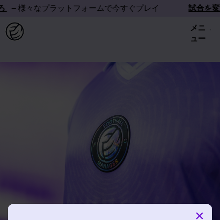
ろ
– 様々なプラットフォームで今すぐプレイ
試合を変
メニ
ュー
×