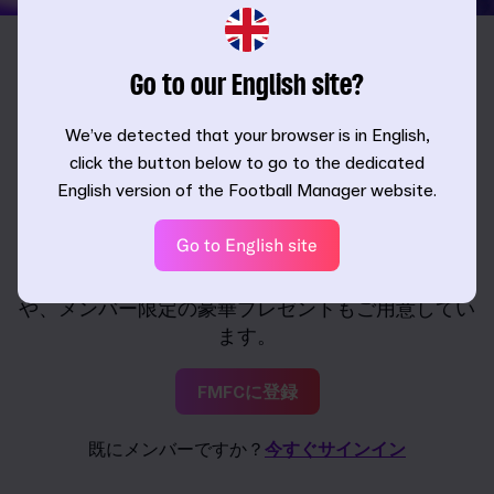
Go to our English site?
We’ve detected that your browser is in English,
click the button below to go to the dedicated
クラブに参加して
報酬を獲
English version of the Football Manager website.
得
Go to English site
FMFCに登録することで、誰よりも早く『FM』の最新
情報にアクセスすることができます。開発の裏話
や、メンバー限定の豪華プレゼントもご用意してい
ます。
FMFCに登録
既にメンバーですか？
今すぐサインイン