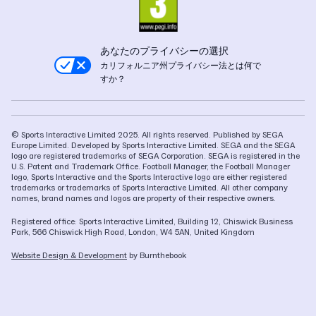
あなたのプライバシーの選択
カリフォルニア州プライバシー法とは何で
すか？
© Sports Interactive Limited 2025. All rights reserved. Published by SEGA
Europe Limited. Developed by Sports Interactive Limited. SEGA and the SEGA
logo are registered trademarks of SEGA Corporation. SEGA is registered in the
U.S. Patent and Trademark Office. Football Manager, the Football Manager
logo, Sports Interactive and the Sports Interactive logo are either registered
trademarks or trademarks of Sports Interactive Limited. All other company
names, brand names and logos are property of their respective owners.
Registered office: Sports Interactive Limited, Building 12, Chiswick Business
Park, 566 Chiswick High Road, London, W4 5AN, United Kingdom
Website Design & Development
by Burnthebook