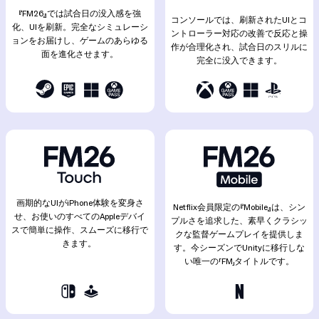
『FM26』では試合日の没入感を強
コンソールでは、刷新されたUIとコ
化、UIを刷新。完全なシミュレーシ
ントローラー対応の改善で反応と操
ョンをお届けし、ゲームのあらゆる
作が合理化され、試合日のスリルに
面を進化させます。
完全に没入できます。
画期的なUIがiPhone体験を変身さ
Netflix会員限定の『Mobile』は、シン
せ、お使いのすべてのAppleデバイ
プルさを追求した、素早くクラシッ
スで簡単に操作、スムーズに移行で
クな監督ゲームプレイを提供しま
きます。
す。今シーズンでUnityに移行しな
い唯一の「FM」タイトルです。