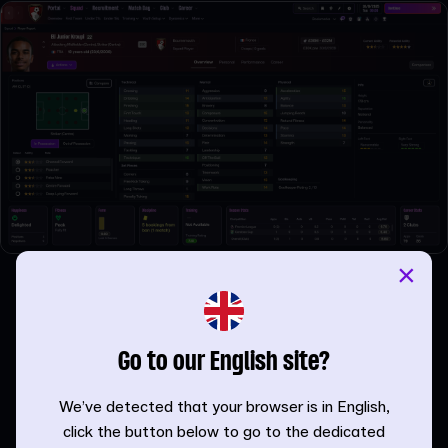
×
Lennart Karl（FC Bayern München）
FC Bayern MünchenのUEFAチャンピオンズリーグで大き
なインパクトを残したのが、18歳のLennart Karlです。
Go to our English site?
小柄なプレイメーカーは、Vincent Kompanyからの信頼に
We’ve detected that your browser is in English,
応え、欧州屈指の強豪相手にも堂々としたプレーを披露し
click the button below to go to the dedicated
ました。その活躍を受け、現在能力が大幅に上昇。