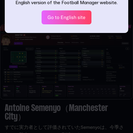
English version of the Football Manager website.
中でもファーストタッチの伸びは顕著で、大舞台で見せた
卓越したボールコントロールが反映されています。
Go to English site
Antoine Semenyo（Manchester
City）
すでに実力者として評価されていたSemenyoは、今季さ