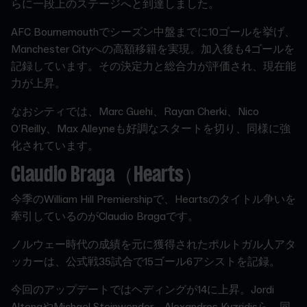
らに一段上のステージへと到達しました。
AFC Bournemouthでシーズン中盤までに10ゴールを挙げ、
Manchester Cityへの高額移籍を実現。加入後も4ゴールを
記録しています。その決定力と総合力が評価され、現在能
力が上昇。
なおシティでは、Marc Guehi、Rayan Cherki、Nico
O’Reilly、Max Alleyneも好調なスタートを切り、同様に強
化されています。
Claudio Braga（Hearts）
今季のWilliam Hill Premiershipで、Heartsのタイトル争いを
牽引しているのがClaudio Bragaです。
ノルウェー時代の成績を元に獲得されたポルトガル人アタ
ッカーは、公式戦35試合で15ゴール6アシストを記録。
今回のアップデートではヘディングが14に上昇。Jordi
AltenaやMichael Steinwender、Alexandros Kyzridisら、同