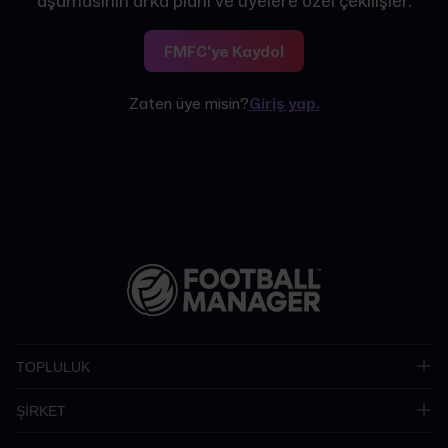
aşamasının arka planı ve üyelere özel çekilişler.
FMFC'ye Kaydol
Zaten üye misin?
Giriş yap.
TOPLULUK
ŞİRKET