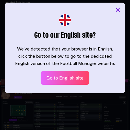
verici bir isim.
×
Genç oyun kurucu, Vincent Kompany tarafından gösterilen
güvenin karşılığını vermesi ve Avrupa'nın en iyilerine karşı as
takıma sunduğu katkılarla Mevcut Yeteneğinin büyük ölçüde
Go to our English site?
artmasını sağladı.
Bireysel Özellik değişiklikleri bakımından en belirgin
We’ve detected that your browser is in English,
değişiklik İlk Kontrol özelliğinde. Bu değişiklik, en büyük
click the button below to go to the dedicated
sahnelerde sergilediği muhteşem yakın kontrolü en iyi
English version of the Football Manager website.
biçimde yansıtıyor.
Go to English site