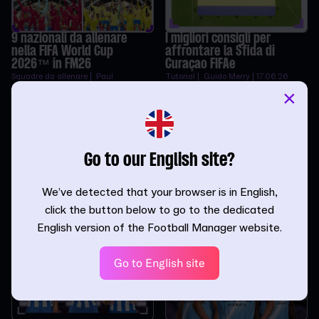
9 nazionali da allenare
I migliori consigli per
nella FIFA World Cup
affrontare la Sfida di
2026™ in FM26
Curaçao FIFAe
Squadre da allenare | Paul
Tutorial | Guido Merry | 17.06.26
Madden | 19.06.26
×
Go to our English site?
We’ve detected that your browser is in English,
Perfezionare il tuo
Sfruttare al meglio il ruolo
allenatore in FM26
Fulcro del gioco in FM26
click the button below to go to the dedicated
Tutorial | InvWingbacks | 13.05.26
Ruoli | Ihor Crusadertsar | 20.04.26
English version of the Football Manager website.
Go to English site