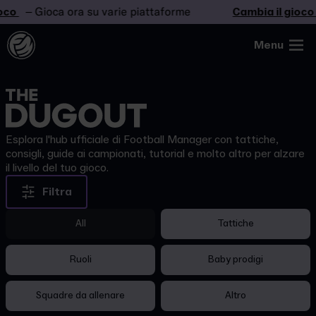
o
– Gioca ora su varie piattaforme
Cambia il gioco
–
Menu
Esplora l'hub ufficiale di Football Manager con tattiche,
consigli, guide ai campionati, tutorial e molto altro per alzare
il livello del tuo gioco.
Filtra
All
Tattiche
Ruoli
Baby prodigi
Squadre da allenare
Altro