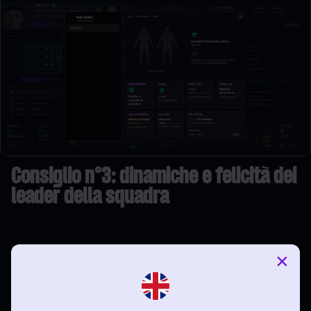
Consiglio n°3: dinamiche e felicità dei
leader della squadra
L'abbiamo già accennato: il morale è un fattore
×
determinante in FM. Incide sulle dinamiche della tua
squadra, sull'unione del gruppo, sull'allenamento, la forma,
la preparazione alla partita e le prestazioni in generale.