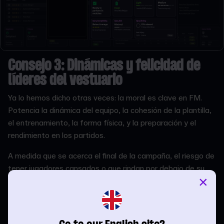
Consejo 3: Dinámicas y felicidad de
líderes del vestuario
Ya lo hemos dicho otras veces: la moral es clave en FM.
Potencia la dinámica del equipo, la cohesión de la plantilla,
el entrenamiento, la forma física, y la preparación y el
rendimiento en los partidos.
A medida que se acerca el final de la campaña, el riesgo de
tener jugadores cansados o que rindan por debajo de su
×
nivel habitual puede perjudicar el nivel de felicidad de la
plantilla. Y lo mismo pasa con los rumores de posibles
salidas de jugadores; todo esto en un momento en el que
necesitas que la moral esté al máximo para alcanzar tus