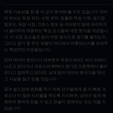
예측
가능성을
한
층
더
깊이
분석해
볼
수도
있습니다
.
데이
터
허브는
득점
위치
,
슈팅
위치
,
창출한
득점
기회
,
경기장
점유도
,
득점
시점
,
크로스
분포
등
여러분의
팀에
유리하거
나
불리하게
작용하는
핵심
요소들에
대한
분석을
제공합니
다
.
이
모든
요소들은
팀이
어떤
방식으로
경기를
펼치는지
,
그리고
경기
중
주요
위협이
어디에서
비롯되는지를
보여주
는
핵심적인
지표들입니다
.
만약
데이터
분석가가
대부분의
득점이
6
야드
박스
안에서
나오고
있다거나
크로스의
80%
가
경기장
오른쪽에서
올라
온다고
알려주고
있다면
,
상대
팀의
데이터
분석가들
역시
그
사실을
알고
있을
것입니다
.
공격
빌드업에
변화를
주기
위해
선수들에게
좀
더
빠른
크
로스나
더
많은
드리블을
하도록
지시하면
,
상대가
쉽게
예
측하지
못하게
만들
수
있고
전술이
정체되는
것도
막을
수
있습니다
.