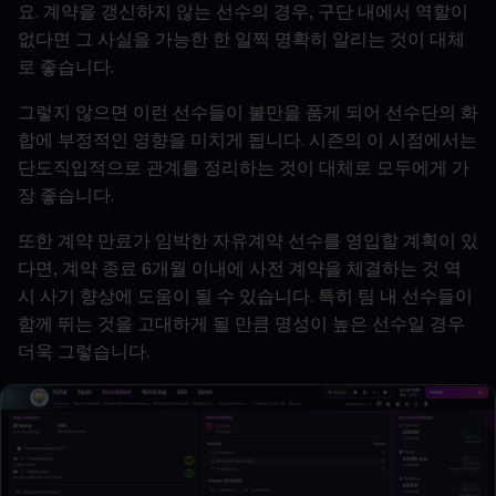
요
.
계약을
갱신하지
않는
선수의
경우
,
구단
내에서
역할이
없다면
그
사실을
가능한
한
일찍
명확히
알리는
것이
대체
로
좋습니다
.
그렇지
않으면
이런
선수들이
불만을
품게
되어
선수단의
화
합에
부정적인
영향을
미치게
됩니다
.
시즌의
이
시점에서는
단도직입적으로
관계를
정리하는
것이
대체로
모두에게
가
장
좋습니다
.
또한
계약
만료가
임박한
자유계약
선수를
영입할
계획이
있
다면
,
계약
종료
6
개월
이내에
사전
계약을
체결하는
것
역
시
사기
향상에
도움이
될
수
있습니다
.
특히
팀
내
선수들이
함께
뛰는
것을
고대하게
될
만큼
명성이
높은
선수일
경우
더욱
그렇습니다
.