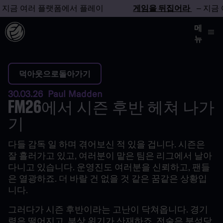
금 여러 플랫폼에서 플레이
게임을 뒤집어라
– 지금 여
메
뉴
덕아웃으로돌아가기
30.03.26 Paul Madden
FM26에서 시즌 후반 헤쳐 나가
기
다들
감독
일
하며
겪어보신
적
있을
겁니다
.
시즌은
잘
흘러가고
있고
,
여러분이
맡은
팀은
리그에서
날아
다니고
있습니다
.
운영진도
여러분을
신뢰하고
,
팬들
은
열광하죠
.
더
바랄
건
없을
것
같은
꿈같은
상황입
니다
.
그러다가
시즌
후반이라는
고난이
닥쳐옵니다
.
경기
력은
떨어지고
,
부상
위기가
산재하죠
.
전술은
분석당