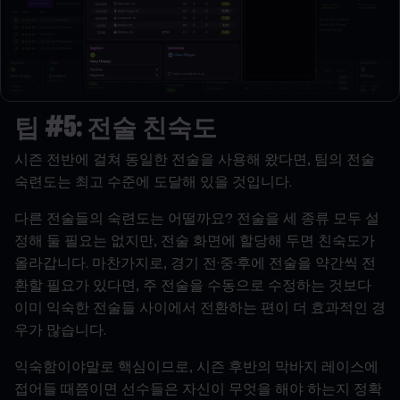
팁
#5:
전술
친숙도
시즌
전반에
걸쳐
동일한
전술을
사용해
왔다면
,
팀의
전술
숙련도는
최고
수준에
도달해
있을
것입니다
.
다른
전술들의
숙련도는
어떨까요
?
전술을
세
종류
모두
설
정해
둘
필요는
없지만
,
전술
화면에
할당해
두면
친숙도가
올라갑니다
.
마찬가지로
,
경기
전
·
중
·
후에
전술을
약간씩
전
환할
필요가
있다면
,
주
전술을
수동으로
수정하는
것보다
이미
익숙한
전술들
사이에서
전환하는
편이
더
효과적인
경
우가
많습니다
.
익숙함이야말로
핵심이므로
,
시즌
후반의
막바지
레이스에
접어들
때쯤이면
선수들은
자신이
무엇을
해야
하는지
정확