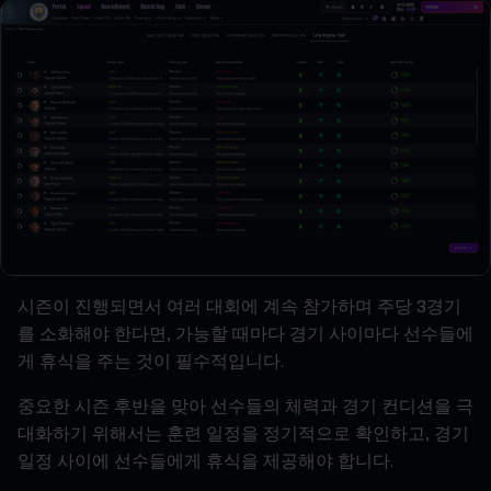
시즌이
진행되면서
여러
대회에
계속
참가하며
주당
3
경기
를
소화해야
한다면
,
가능할
때마다
경기
사이마다
선수들에
게
휴식을
주는
것이
필수적입니다
.
중요한
시즌
후반을
맞아
선수들의
체력과
경기
컨디션을
극
대화하기
위해서는
훈련
일정을
정기적으로
확인하고
,
경기
일정
사이에
선수들에게
휴식을
제공해야
합니다
.