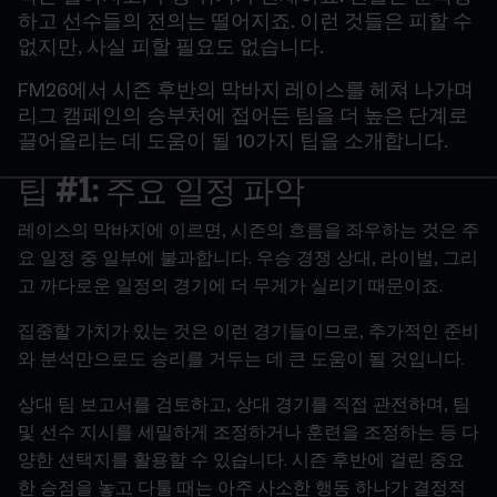
하고
선수들의
전의는
떨어지죠
.
이런
것들은
피할
수
없지만
,
사실
피할
필요도
없습니다
.
FM26
에서
시즌
후반의
막바지
레이스를
헤쳐
나가며
리그
캠페인의
승부처에
접어든
팀을
더
높은
단계로
끌어올리는
데
도움이
될
10
가지
팁을
소개합니다
.
팁
#1:
주요
일정
파악
레이스의
막바지에
이르면
,
시즌의
흐름을
좌우하는
것은
주
요
일정
중
일부에
불과합니다
.
우승
경쟁
상대
,
라이벌
,
그리
고
까다로운
일정의
경기에
더
무게가
실리기
때문이죠
.
집중할
가치가
있는
것은
이런
경기들이므로
,
추가적인
준비
와
분석만으로도
승리를
거두는
데
큰
도움이
될
것입니다
.
상대
팀
보고서를
검토하고
,
상대
경기를
직접
관전하며
,
팀
및
선수
지시를
세밀하게
조정하거나
훈련을
조정하는
등
다
양한
선택지를
활용할
수
있습니다
.
시즌
후반에
걸린
중요
한
승점을
놓고
다툴
때는
아주
사소한
행동
하나가
결정적