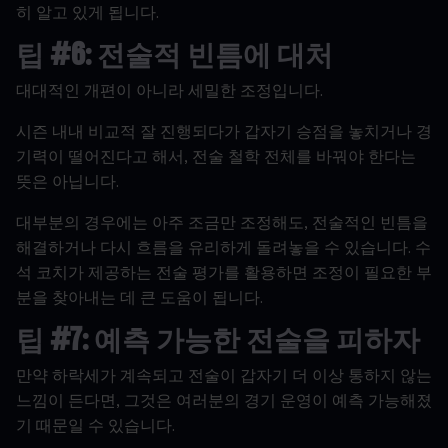
히
알고
있게
됩니다
.
팁
#6
:
전술적
빈틈에
대처
대대적인
개편이
아니라
세밀한
조정입니다
.
시즌
내내
비교적
잘
진행되다가
갑자기
승점을
놓치거나
경
기력이
떨어진다고
해서
,
전술
철학
전체를
바꿔야
한다는
뜻은
아닙니다
.
대부분의
경우에는
아주
조금만
조정해도
,
전술적인
빈틈을
해결하거나
다시
흐름을
유리하게
돌려놓을
수
있습니다
.
수
석
코치가
제공하는
전술
평가를
활용하면
조정이
필요한
부
분을
찾아내는
데
큰
도움이
됩니다
.
팁
#7:
예측
가능한
전술을
피하자
만약
하락세가
계속되고
전술이
갑자기
더
이상
통하지
않는
느낌이
든다면
,
그것은
여러분의
경기
운영이
예측
가능해졌
기
때문일
수
있습니다
.