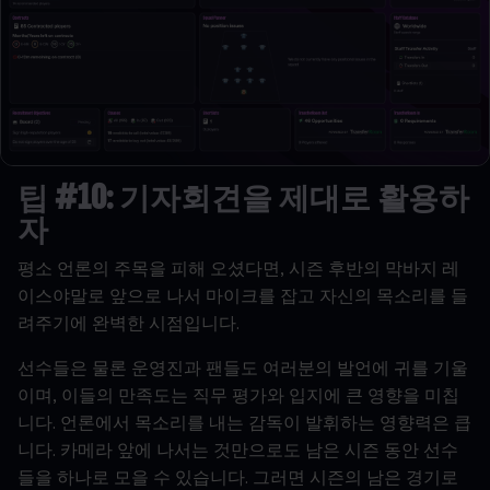
팁
#10:
기자회견을
제대로
활용하
자
평소
언론의
주목을
피해
오셨다면
,
시즌
후반의
막바지
레
이스야말로
앞으로
나서
마이크를
잡고
자신의
목소리를
들
려주기에
완벽한
시점입니다
.
선수들은
물론
운영진과
팬들도
여러분의
발언에
귀를
기울
이며
,
이들의
만족도는
직무
평가와
입지에
큰
영향을
미칩
니다
.
언론에서
목소리를
내는
감독이
발휘하는
영향력은
큽
니다
.
카메라
앞에
나서는
것만으로도
남은
시즌
동안
선수
들을
하나로
모을
수
있습니다
.
그러면
시즌의
남은
경기로