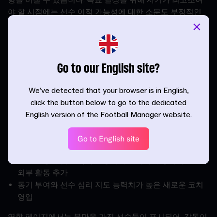
야
할
시점에는
선수
이적
가능성에
대한
소문도
부정적인
×
영향을
미칠
수
있습니다
.
시즌
후반에
접어들
때
사기를
끌어올리고
유지하는
데
도움
이
되는
몇
가지
방법이
있습니다
.
Go to our English site?
주장과
팀
리더들이
전부
만족하는
상태를
유지하기
더
넓은
선수단
내의
선수들
불만과
걱정거리에
대처하기
We’ve detected that your browser is in English,
팀
미팅을
열어
시즌
목표를
다시
정리하고
,
사기와
결속
click the button below to go to the dedicated
력
끌어올리기
English version of the Football Manager website.
시즌
동안
좋은
활약을
보여준
선수들을
언론을
통해
칭
찬하기
Go to English site
선수단
내의
선수들
불만과
걱정거리에
대처하기
훈련
일정에
팀
결속력
활동이나
지역사회
봉사와
같은
외부
활동
추가
동기
부여와
선수
심리
지도
능력치가
높은
새로운
코치
영입
역학
페이지에서는
불만을
가진
선수들이
표시되어
,
감독이