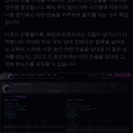
상대의
전술
구성을
이해하는
것은
자신의
전술을
이해하는
것만큼
중요합니다
.
특히
우리
팀이
어떤
시스템에
약한지와
다음
경기에서
어떤
전술을
마주하게
될지를
아는
것이
핵심
입니다
.
시즌이
진행될수록
,
패턴과
트렌드라는
것들이
생겨나기
시
작합니다
.
데이터
허브
내의
'
상대
포메이션
'
항목을
살펴보
는
것부터
시작해
,
시즌
동안
어떤
전술을
상대로
더
좋은
성
과를
냈는지
,
그리고
더
중요하게는
어떤
전술을
상대로
고
전해
왔는지를
파악할
수
있습니다
.