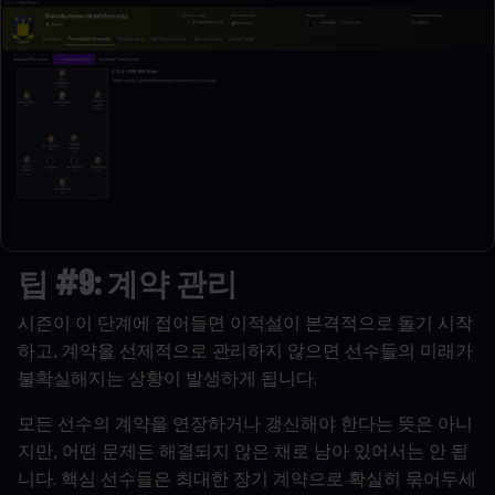
팁
#9:
계약
관리
시즌이
이
단계에
접어들면
이적설이
본격적으로
돌기
시작
하고
,
계약을
선제적으로
관리하지
않으면
선수들의
미래가
불확실해지는
상황이
발생하게
됩니다
.
모든
선수의
계약을
연장하거나
갱신해야
한다는
뜻은
아니
지만
,
어떤
문제든
해결되지
않은
채로
남아
있어서는
안
됩
니다
.
핵심
선수들은
최대한
장기
계약으로
확실히
묶어두세