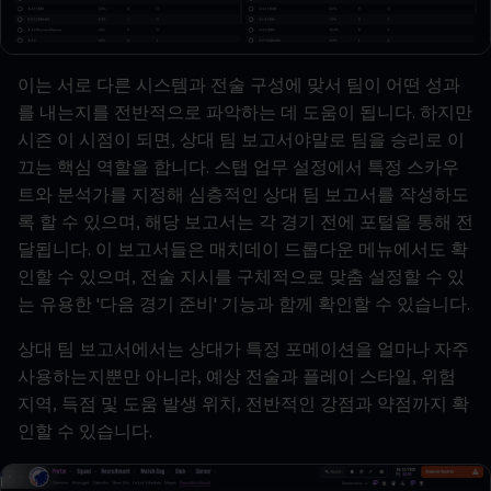
이는
서로
다른
시스템과
전술
구성에
맞서
팀이
어떤
성과
를
내는지를
전반적으로
파악하는
데
도움이
됩니다
.
하지만
시즌
이
시점이
되면
,
상대
팀
보고서야말로
팀을
승리로
이
끄는
핵심
역할을
합니다
.
스탭
업무
설정에서
특정
스카우
트와
분석가를
지정해
심층적인
상대
팀
보고서를
작성하도
록
할
수
있으며
,
해당
보고서는
각
경기
전에
포털을
통해
전
달됩니다
.
이
보고서들은
매치데이
드롭다운
메뉴에서도
확
인할
수
있으며
,
전술
지시를
구체적으로
맞춤
설정할
수
있
는
유용한
'
다음
경기
준비
'
기능과
함께
확인할
수
있습니다
.
상대
팀
보고서에서는
상대가
특정
포메이션을
얼마나
자주
사용하는지뿐만
아니라
,
예상
전술과
플레이
스타일
,
위험
지역
,
득점
및
도움
발생
위치
,
전반적인
강점과
약점까지
확
인할
수
있습니다
.