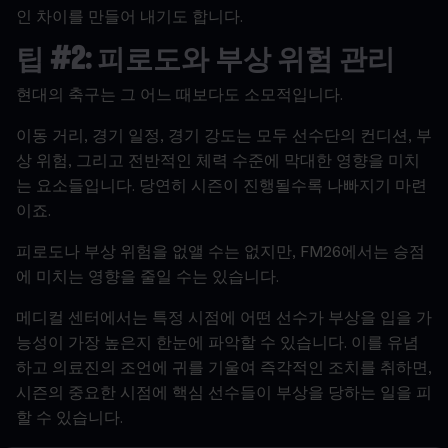
인
차이를
만들어
내기도
합니다
.
팁
#2:
피로도와
부상
위험
관리
현대의
축구는
그
어느
때보다도
소모적입니다
.
이동
거리
,
경기
일정
,
경기
강도는
모두
선수단의
컨디션
,
부
상
위험
,
그리고
전반적인
체력
수준에
막대한
영향을
미치
는
요소들입니다
.
당연히
시즌이
진행될수록
나빠지기
마련
이죠
.
피로도나
부상
위험을
없앨
수는
없지만
, FM26
에서는
승점
에
미치는
영향을
줄일
수는
있습니다
.
메디컬
센터에서는
특정
시점에
어떤
선수가
부상을
입을
가
능성이
가장
높은지
한눈에
파악할
수
있습니다
.
이를
유념
하고
의료진의
조언에
귀를
기울여
즉각적인
조치를
취하면
,
시즌의
중요한
시점에
핵심
선수들이
부상을
당하는
일을
피
할
수
있습니다
.