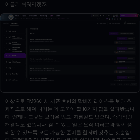
이끌기
쉬워지겠죠
.
이상으로
FM26
에서
시즌
후반의
막바지
레이스를
보다
효
과적으로
헤쳐
나가는
데
도움이
될
10
가지
팁을
살펴봤습니
다
.
언제나
그렇듯
보장은
없고
,
지름길도
없으며
,
즉각적인
해결책도
없습니다
.
할
수
있는
일은
오직
여러분과
팀이
승
리할
수
있도록
모든
가능한
준비를
철저히
갖추는
것뿐입니