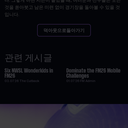
다
.
그렇게
하면
시즌이
끝났을
때
,
여러분과
선수들은
모든
것을
쏟아붓고
남은
미련
없이
경기장을
돌아볼
수
있을
것
입니다
.
덕아웃으로돌아가기
관련 게시글
Six NWSL Wonderkids in
Dominate the FM26 Mobile
FM26
Challenges
03.07.26
The Cutback
01.07.26
FM Admin