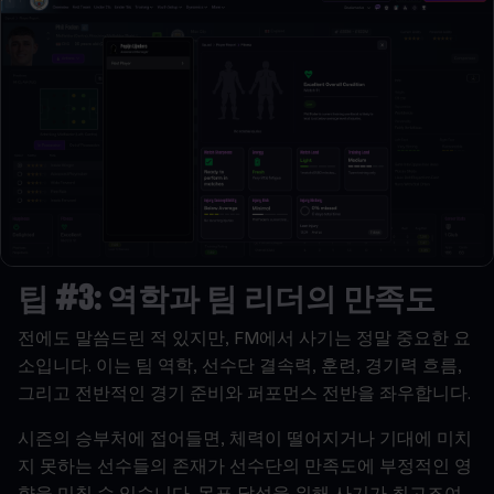
팁
#3:
역학과
팀
리더의
만족도
전에도
말씀드린
적
있지만
, FM
에서
사기는
정말
중요한
요
소입니다
.
이는
팀
역학
,
선수단
결속력
,
훈련
,
경기력
흐름
,
그리고
전반적인
경기
준비와
퍼포먼스
전반을
좌우합니다
.
시즌의
승부처에
접어들면
,
체력이
떨어지거나
기대에
미치
지
못하는
선수들의
존재가
선수단의
만족도에
부정적인
영
향을
미칠
수
있습니다
.
목표
달성을
위해
사기가
최고조여