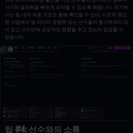
사기와
결속력을
빠르게
파악할
수
있도록
해줍니다
.
여기에
서는
팀
내의
계층
구조도
함께
확인할
수
있어
,
시즌의
중요
한
시점에서
팀
리더와
영향력
있는
선수들이
동기부여가
되
어
있고
선수단에
긍정적인
영향을
주고
있는지
점검할
수
있습니다
.
팁
#4:
선수와의
소통