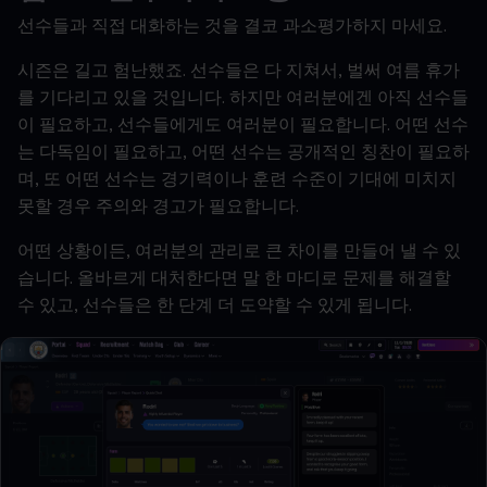
선수들과
직접
대화하는
것을
결코
과소평가하지
마세요
.
시즌은
길고
험난했죠
.
선수들은
다
지쳐서
,
벌써
여름
휴가
를
기다리고
있을
것입니다
.
하지만
여러분에겐
아직
선수들
이
필요하고
,
선수들에게도
여러분이
필요합니다
.
어떤
선수
는
다독임이
필요하고
,
어떤
선수는
공개적인
칭찬이
필요하
며
,
또
어떤
선수는
경기력이나
훈련
수준이
기대에
미치지
못할
경우
주의와
경고가
필요합니다
.
어떤
상황이든
,
여러분의
관리로
큰
차이를
만들어
낼
수
있
습니다
.
올바르게
대처한다면
말
한
마디로
문제를
해결할
수
있고
,
선수들은
한
단계
더
도약할
수
있게
됩니다
.