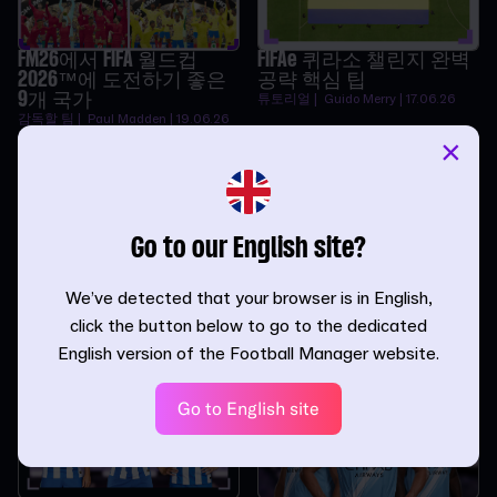
FM26에서 FIFA 월드컵
FIFAe 퀴라소 챌린지 완벽
2026™에 도전하기 좋은
공략 핵심 팁
9개 국가
튜토리얼 | Guido Merry | 17.06.26
감독할 팀 | Paul Madden | 19.06.26
×
Go to our English site?
FM26에서 완성형 감독으
FM26에서 타깃 포워드로
We’ve detected that your browser is in English,
로 거듭나기
목표 공략하기
click the button below to go to the dedicated
튜토리얼 | InvWingbacks | 13.05.26
선수 역할 | Ihor
Crusadertsar | 20.04.26
English version of the Football Manager website.
Go to English site