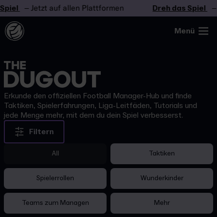
iel
– Jetzt auf allen Plattformen
Dreh das Spiel
– Je
Menü
Erkunde den offiziellen Football Manager-Hub und finde
Taktiken, Spielerfahrungen, Liga-Leitfäden, Tutorials und
jede Menge mehr, mit dem du dein Spiel verbesserst.
Filtern
All
Taktiken
Spielerrollen
Wunderkinder
Teams zum Managen
Mehr