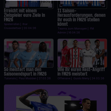
Erreicht mit einem
11 Saison-
Zielspieler eure Ziele in
Herausforderungen, denen
FM26
ihr euch in FM26 stellen
könnt
Spielerrollen | Ihor
Crusadertsar | 20.04.26
Teams zum Managen | FM
Admin | 16.04.26
So meistert man den
Wie ihr euren Rest-Angriff
Saisonendspurt in FM26
in FM26 meistert
Tutorials | Paul Madden | 27.03.26
Offensive | Guido Merry | 24.03.26