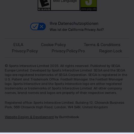
Ihre Datenschutzoptionen
Was ist der California Privacy Act?
EULA
Cookie Policy
Terms & Conditions
Privacy Policy
Privacy Policy Pro
Region Lock
© Sports Interactive Limited 2025. All rights reserved. Published by SEGA
Europe Limited. Developed by Sports Interactive Limited. SEGA and the SEGA
logo are registered trademarks of SEGA Corporation. SEGA is registered in the
U.S. Patent and Trademark Office. Football Manager, the Football Manager
logo, Sports Interactive and the Sports Interactive logo are either registered
trademarks or trademarks of Sports Interactive Limited. All other company
names, brand names and logos are property of their respective owners.
Registered office: Sports Interactive Limited, Building 12, Chiswick Business
Park, 566 Chiswick High Road, London, W4 5AN, United Kingdom
Website Design & Development
by Burnthebook