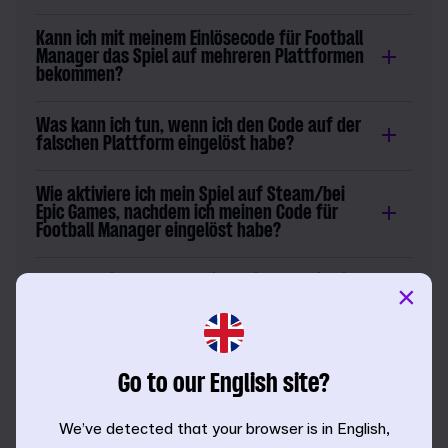
Kann ich mit meinem Einlösecode für Football
Manager das Spiel auf mehreren Plattformen
bekommen?
Was kann ich tun, wenn ich den Code auf der
falschen Plattform eingelöst habe?
Wie aktiviere ich mein Spiel auf Steam/bei
Epic Games, nachdem ich meinen Code für
Football Manager eingelöst habe?
Was kann ich tun, wenn ich keine E-Mail mit
×
meinem Aktivierungsschlüssel erhalten habe,
nachdem ich den Code eingelöst habe?
Ich habe meinen Code auf der Einlöseseite
Go to our English site?
eingegeben, aber es wird angezeigt, dass er
bereits eingelöst wurde/nicht gültig ist?
We’ve detected that your browser is in English,