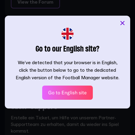
View the Forum
×
SEGA FAQ
Antworten auf eure häufig gestellten Fragen zu allen
Go to our English site?
Plattformen. Wenn du hier keine Antwort findest,
erstelle ein Ticket oder besuch unsere Foren.
We’ve detected that your browser is in English,
click the button below to go to the dedicated
Schaltfläche: FAQ lesen
English version of the Football Manager website.
Go to English site
SEGA-Support
Erstelle ein Ticket, um Hilfe von unserem Partner-
Supportteam zu erhalten, damit du wieder ins Spiel
kommst.