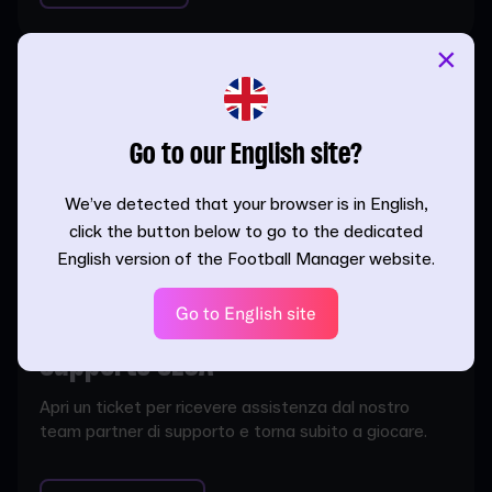
×
FAQ SEGA
Le risposte alle domande più frequenti su tutte le
Go to our English site?
piattaforme. Se non trovi ciò che cerchi, apri un ticket
o visita i nostri forum.
We’ve detected that your browser is in English,
click the button below to go to the dedicated
Leggi le FAQ
English version of the Football Manager website.
Go to English site
Supporto SEGA
Apri un ticket per ricevere assistenza dal nostro
team partner di supporto e torna subito a giocare.