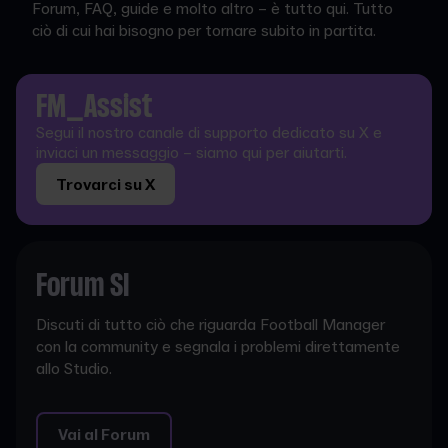
Forum, FAQ, guide e molto altro – è tutto qui. Tutto
ciò di cui hai bisogno per tornare subito in partita.
FM_Assist
Segui il nostro canale di supporto dedicato su X e
inviaci un messaggio – siamo qui per aiutarti.
Trovarci su X
Forum SI
Discuti di tutto ciò che riguarda Football Manager
con la community e segnala i problemi direttamente
allo Studio.
Vai al Forum