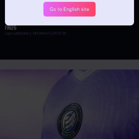
Go to English site
MANAGEN IN DER BARCLAYS
WOMEN'S SUPER LEAGUE IN
FM26
Liga-Leitfäden | FM Admin | 05.12.25