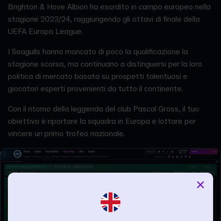
Brighton & Hove Albion ha esordito in campo europeo nella
stagione 2023/24, raggiungendo gli ottavi di finale della
UEFA Europa League.
I Seagulls hanno mancato di poco la qualificazione la
stagione scorsa, ma continuano a distinguersi per la loro
politica di mercato basata su prospetti talentuosi e
giocatori esperti provenienti da tutto il continente.
Con il ritorno della leggenda del club Pascal Gross, il tuo
obiettivo è riportare la squadra in Europa e lottare per
vincere un primo trofeo nazionale.
×