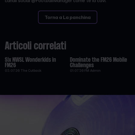
canali social @FootballManager come te la cavi.
Torna a La panchina
Articoli correlati
Six NWSL Wonderkids in
Dominate the FM26 Mobile
FM26
Challenges
03.07.26
The Cutback
01.07.26
FM Admin