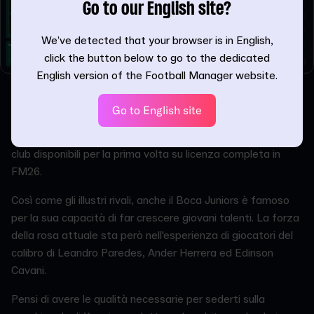
Go to our English site?
We’ve detected that your browser is in English,
click the button below to go to the dedicated
English version of the Football Manager website.
Club Atlético Boca Juniors
Go to English site
Il Club Atlético Boca Juniors, protagonista insieme al River
della rivalità più accesa del calcio argentino, è un altro dei
club disponibili per la prima volta su licenza completa in
FM26.
Così come gli illustri rivali, anche il Boca Juniors è famoso
per la sua capacità di far crescere giovani talenti. La forza
della rosa attuale sta però nell'esperienza di giocatori del
calibro di Leandro Paredes, Ander Herrera ed Edinson
Cavani.
Pensi di avere le qualità necessarie per sederti sulla