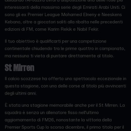
Guidando l'Al-Jazira avrai a disposizione una delle rose più
interessanti della massima serie degli Emirati Arabi Uniti. Ci
sono gli ex Premier League Mohamed Elneny e Neeskens
Kebano, oltre a giocatori saliti alla ribalta nelle precedenti
edizioni di FM, come Karim Rekik e Nabil Fekir.
Il tuo obiettivo è qualificarti per una competizione
continentale chiudendo tra le prime quattro in campionato,
ma nessuno ti vieta di puntare direttamente al titolo.
St Mirren
Il calcio scozzese ha offerto uno spettacolo eccezionale in
questa stagione, con una delle corse al titolo più avvincenti
degli ultimi anni.
È stata una stagione memorabile anche per il St Mirren. La
squadra è senza un allenatore fisso nell'ultimo
aggiornamento di FM26, nonostante la vittoria della
Premier Sports Cup lo scorso dicembre, il primo titolo per il