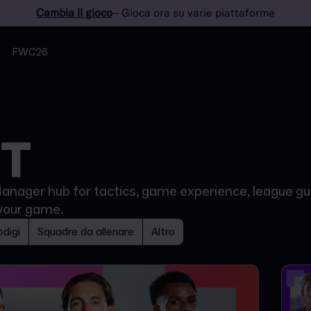
Cambia il gioco
– Gioca ora su varie piattaforme
FWC26
 Manager hub for tactics, game experience, league gui
your game.
digi
Squadre da allenare
Altro