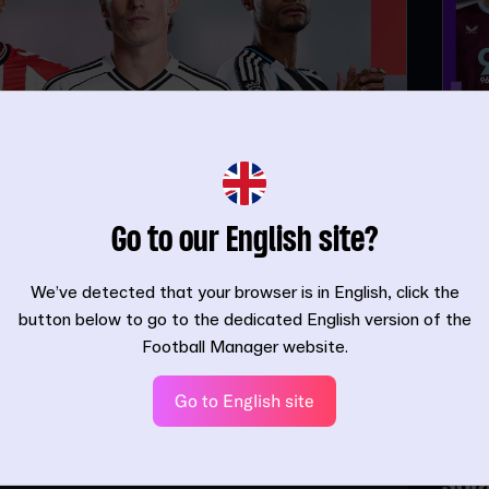
Dom
rim
Tattic
Go to our English site?
We’ve detected that your browser is in English, click the
button below to go to the dedicated English version of the
Football Manager website.
 l'attacco in
Go to English site
n FM26
Att
26
sol