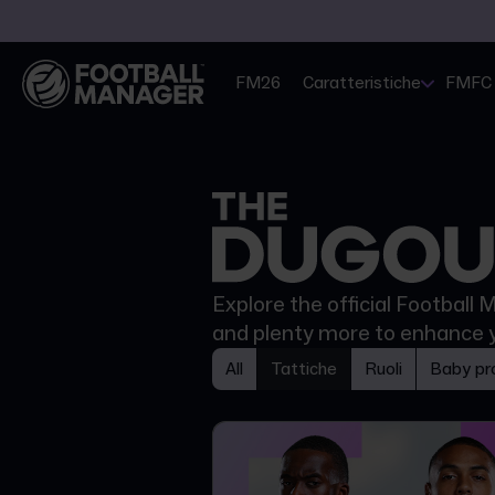
FM26
Caratteristiche
FMFC
Explore the official Football
and plenty more to enhance 
All
Tattiche
Ruoli
Baby pro