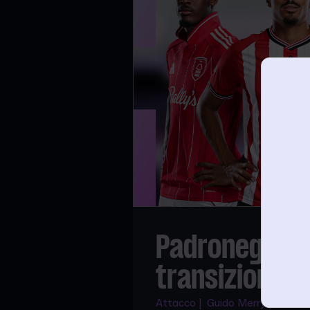
Padroneggiare
transizione i
Attacco | Guido Merry | 25.03.