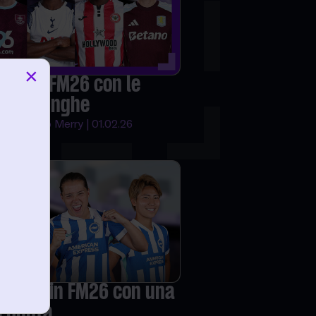
×
ina in FM26 con le
esse lunghe
he | Guido Merry | 01.02.26
accare in FM26 con una
a punta