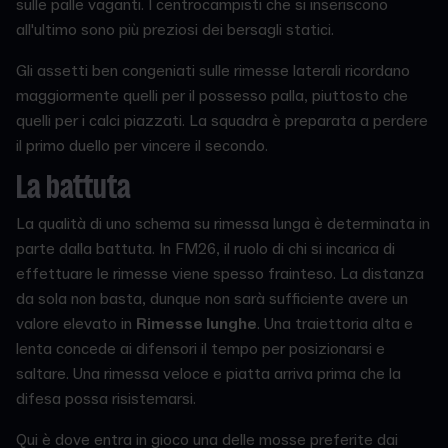
sulle palle vaganti. I centrocampisti che si inseriscono
all'ultimo sono più preziosi dei bersagli statici.
Gli assetti ben congeniati sulle rimesse laterali ricordano
maggiormente quelli per il possesso palla, piuttosto che
quelli per i calci piazzati. La squadra è preparata a perdere
il primo duello per vincere il secondo.
La battuta
La qualità di uno schema su rimessa lunga è determinata in
parte dalla battuta. In FM26, il ruolo di chi si incarica di
effettuare le rimesse viene spesso frainteso. La distanza
da sola non basta, dunque non sarà sufficiente avere un
valore elevato in
Rimesse lunghe
. Una traiettoria alta e
lenta concede ai difensori il tempo per posizionarsi e
saltare. Una rimessa veloce e piatta arriva prima che la
difesa possa risistemarsi.
Qui è dove entra in gioco una delle mosse preferite dai