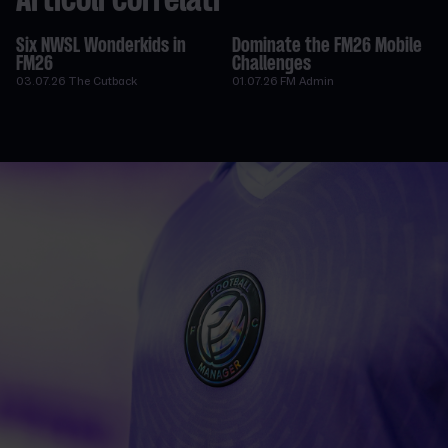
Articoli correlati
Six NWSL Wonderkids in
Dominate the FM26 Mobile
FM26
Challenges
03.07.26
The Cutback
01.07.26
FM Admin