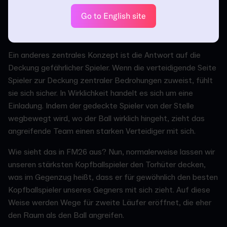
wählen. In dem Moment, in dem dieser Wechsel
Go to English site
stattfindet, öffnet sich woanders der Raum, üblicherweise
im Rücken.
Ein anderes zentrales Konzept ist die Antwort auf die
Deckung gefährlicher Spieler. Wenn die verteidigende Seite
Spieler zur Deckung zentraler Bedrohungen zuweist, fühlt
sie sich sicher. In Wirklichkeit handelt es sich um eine
Einladung. Indem der gedeckte Spieler von der Stelle
wegbewegt wird, wo der Ball wirklich hingeht, zieht das
angreifende Team einen starken Verteidiger mit sich.
Wie sieht das in FM26 aus? Nun, normalerweise lassen wir
unseren stärksten Kopfballspieler den Torhüter decken,
was im Gegenzug heißt, dass er für gewöhnlich den besten
Kopfballspieler unseres Gegners mit sich zieht. Auf diese
Weise werden Wege für zweite Läufer eröffnet, die eher
den Raum als den Ball angreifen.