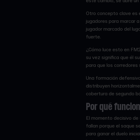
este cambio, se abre un 
Otro concepto clave es 
jugadores para marcar a l
jugador marcado del luga
fuerte.
¿Cómo luce esto en FM26?
su vez significa que él 
para que los corredores 
Una formación defensiva
distribuyen horizontalme
cobertura de segundo ba
Por qué funcio
El momento decisivo de u
fallan porque el saque s
para ganar el duelo inic