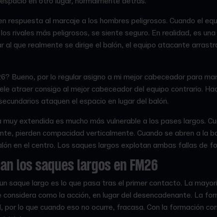
espacio en otro lugar, normalmente detrás.
en respuesta al marcaje a los hombres peligrosos. Cuando el eq
os rivales más peligrosos, se siente seguro. En realidad, es una in
r al que realmente se dirige el balón, el equipo atacante arrast
 Bueno, por lo regular asigno a mi mejor cabeceador para marca
suele atraer consigo al mejor cabeceador del equipo contrario. H
secundarios ataquen el espacio en lugar del balón.
 muy extendida es mucho más vulnerable a los pases largos. C
nte, pierden compacidad verticalmente. Cuando se abren a la ba
lón en el centro. Los saques largos explotan ambas fallas de f
nan los saques largos en FM26
n saque largo es lo que pasa tras el primer contacto. La mayor
e considera como la acción, en lugar del desencadenante. La fo
ial, por lo que cuando eso no ocurre, fracasa. Con la formación c