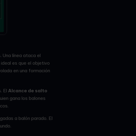
 Una línea ataca el
ideal es que el objetivo
trolada en una formación
. El
Alcance de salto
uien gana los balones
cos.
ugadas a balón parado. El
gundo.