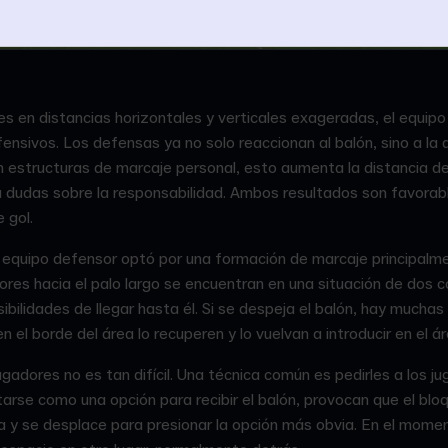
ores en distancias horizontales y verticales exageradas, el equip
ensivos. Los defensas ya no solo reaccionan al balón, sino a la
 estructuras de marcaje personal, esto aumenta la distancia de
a dudas sobre la responsabilidad. Ambos resultados son favorab
 gol.
el equipo defensor optó por una formación de marcaje principalme
ores hacia el palo largo se encuentran en una situación de dos co
bilidades de llegar hasta él. Si se despeja el balón, hay muchas
 el borde del área lo recuperen y lo vuelvan a introducir en el á
ugadores no es tan difícil. Una técnica común es pedirles a los 
arse como una opción para recibir el balón, provocan que el blo
 y se desplace para presionar la opción más obvia. En el mome