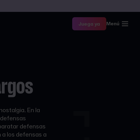
Menú
Juega ya
argos
ostalgia. En la
 defensas
sbaratar defensas
 a los defensas a