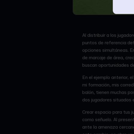
Al distribuir a los jugad
puntos de referencia def
opciones simultáneas. En
de marcaje de área, cre
buscan oportunidades de
En el ejemplo anterior, 
mi formación, mis corred
balón, tienen muchas posi
dos jugadores situados en
Crear espacio para tus j
como señuelo. Al present
ante la amenaza cercana