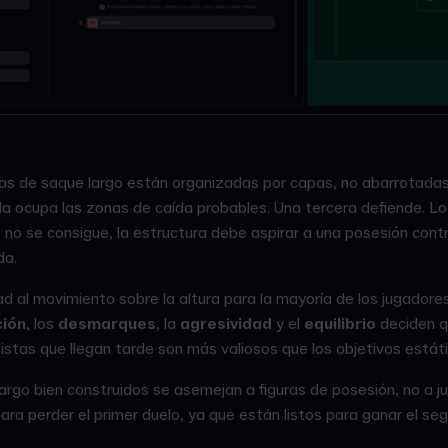
as de saque largo están organizadas por capas, no abarrotadas.
a ocupa las zonas de caída probables. Una tercera defiende. Lo 
so no se consigue, la estructura debe aspirar a una posesión con
da.
dad al movimiento sobre la altura para la mayoría de los jugadores
ción
, los
desmarques
, la
agresividad
y el
equilibrio
deciden q
stas que llegan tarde son más valiosos que los objetivos estáti
rgo bien construidos se asemejan a figuras de posesión, no a j
ra perder el primer duelo, ya que están listos para ganar el se