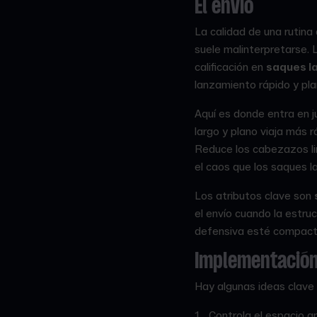
El envío
La calidad de una rutina
suele malinterpretarse. L
calificación en
saques l
lanzamiento rápido y pla
Aquí es donde entra en j
largo y plano viaja más r
Reduce los cabezazos lim
el caos que los saques 
Los atributos clave son
el envío cuando la estr
defensiva esté compacta 
Implementació
Hay algunas ideas clave
Controla el espacio a