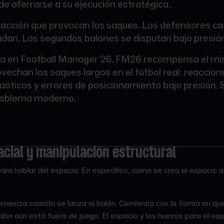
de aferrarse a su ejecución estratégica.
 reacción que provocan los saques. Los defensores c
dan. Los segundos balones se disputan bajo presió
a en Football Manager 26. FM26 recompensa el mi
vechan los saques largos en el fútbol real: reaccion
óticos y errores de posicionamiento bajo presión. 
roblema moderno.
cial y manipulación estructural
 hablar del espacio. En específico, cómo se crea el espacio an
mienza cuando se lanza el balón. Comienza con la forma en que
alón aún está fuera de juego. El espacio y los huecos para el eq