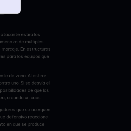
o atacante estira los
 amenaza de múltiples
 marcaje. En estructuras
les para los equipos que
nte de zona. Al estirar
ntra uno. Si se desvía el
 posibilidades de que los
rea, creando un caos.
jugadores que se acerquen
que defensivo reaccione
nto en que se produce