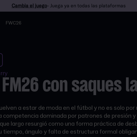
Cambia el juego
- Juega ya en todas las plataformas
FWC26
rry
 FM26 con saques l
elven a estar de moda en el fútbol y no es solo por n
a competencia dominada por patrones de presión y
aque largo resurgió como una forma práctica de de
 tiempo, ángulo y falta de estructura formal obligan