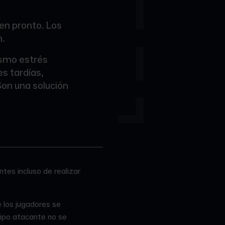
aen pronto. Los
n.
smo estrés
es tardías,
Son una solución
tes incluso de realizar
 los jugadores se
uipo atacante no se