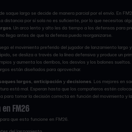
 de saque largo se decide de manera parcial por el envío. En FM2
a distancia por sí sola no es suficiente, por lo que necesitas al
argos
. Un arco lento y alto les da tiempo a los defensas para pr
no llega antes de que la defensa pueda reorganizarse.
uego el movimiento preferido del jugador de lanzamiento largo y
ápido, se desliza a través de la línea defensiva y produce un pri
pios y aumenta los derribos, los desvíos y los balones sueltos.
largos están diseñados para aprovechar.
saques largos
,
anticipación
y
decisiones
. Los mejores en sa
uctura está mal. Esperan hasta que los compañeros estén coloca
para tomar la decisión correcta en función del movimiento y la
n en FM26
 para que esto funcione en FM26.
ntes del lanzamiento.