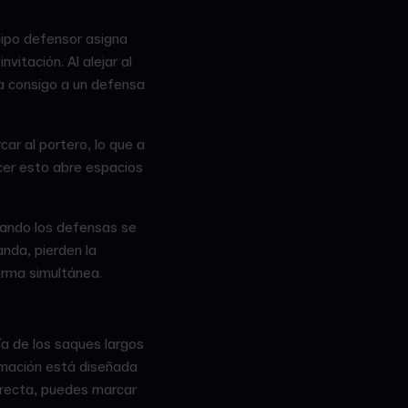
uipo defensor asigna
vitación. Al alejar al
ra consigo a un defensa
r al portero, lo que a
acer esto abre espacios
uando los defensas se
nda, pierden la
orma simultánea.
ía de los saques largos
rmación está diseñada
orrecta, puedes marcar