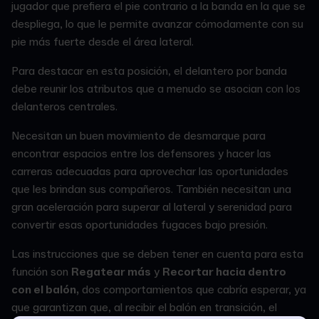
jugador que prefiera el pie contrario a la banda en la que se
despliega, lo que le permite avanzar cómodamente con su
pie más fuerte desde el área lateral.
Para destacar en esta posición, el delantero por banda
debe reunir los atributos que a menudo se asocian con los
delanteros centrales.
Necesitan un buen movimiento de desmarque para
encontrar espacios entre los defensores y hacer las
carreras adecuadas para aprovechar las oportunidades
que les brindan sus compañeros. También necesitan una
gran aceleración para superar al lateral y serenidad para
convertir esas oportunidades fugaces bajo presión.
Las instrucciones que se deben tener en cuenta para esta
función son
Regatear más
y
Recortar hacia dentro
con el balón,
dos comportamientos que cabría esperar, ya
que garantizan que, al recibir el balón en transición, el