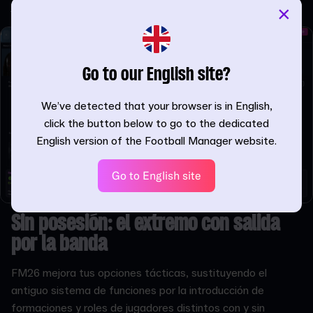
jugador regatee en lugar de pasar el balón.
×
Go to our English site?
We’ve detected that your browser is in English,
click the button below to go to the dedicated
English version of the Football Manager website.
Go to English site
Sin posesión: el extremo con salida
por la banda
FM26 mejora tus opciones tácticas, sustituyendo el
antiguo sistema de funciones por la introducción de
formaciones y roles de jugadores distintos con y sin