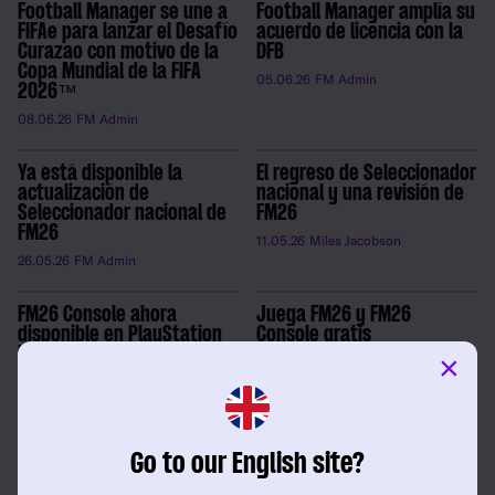
Football Manager se une a
Football Manager amplía su
FIFAe para lanzar el Desafío
acuerdo de licencia con la
Curazao con motivo de la
DFB
Copa Mundial de la FIFA
05.06.26
FM Admin
2026™
08.06.26
FM Admin
Ya está disponible la
El regreso de Seleccionador
actualización de
nacional y una revisión de
Seleccionador nacional de
FM26
FM26
11.05.26
Miles Jacobson
26.05.26
FM Admin
FM26 Console ahora
Juega FM26 y FM26
disponible en PlayStation
Console gratis
Plus
×
16.04.26
FM Admin
21.04.26
FM Admin
FM26 y FM26 Console ya disponibles en
Go to our English site?
Xbox Game Pass Premium