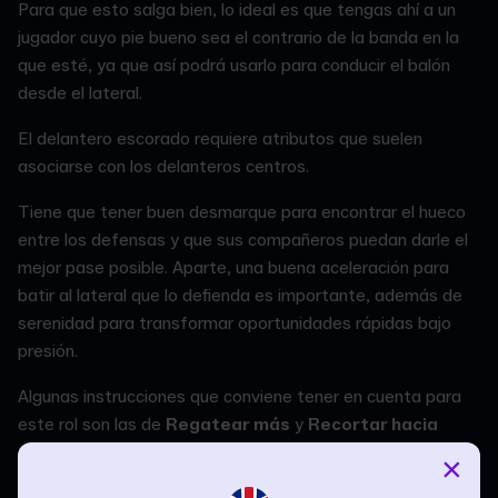
Para que esto salga bien, lo ideal es que tengas ahí a un
jugador cuyo pie bueno sea el contrario de la banda en la
que esté, ya que así podrá usarlo para conducir el balón
desde el lateral.
El delantero escorado requiere atributos que suelen
asociarse con los delanteros centros.
Tiene que tener buen desmarque para encontrar el hueco
entre los defensas y que sus compañeros puedan darle el
mejor pase posible. Aparte, una buena aceleración para
batir al lateral que lo defienda es importante, además de
serenidad para transformar oportunidades rápidas bajo
presión.
Algunas instrucciones que conviene tener en cuenta para
este rol son las de
Regatear más
y
Recortar hacia
dentro con el balón
; estas dos son más o menos
×
esperables, ya que te aseguras de que el jugador conserve