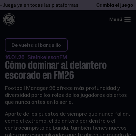
uega ya en todas las plataformas
Cambia el juego
– J
Menú
De vuelta al banquillo
16.01.26 SteinkelssonFM
Cómo dominar al delantero
escorado en FM26
Football Manager 26 ofrece más profundidad y
diversidad para los roles de los jugadores abiertos
que nunca antes en la serie.
Aparte de los puestos de siempre que nunca fallan,
como el extremo, el delantero por dentro o el
centrocampista de banda, también tienes nuevos
roles muy especializados que te abren un mundo de