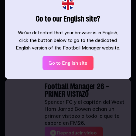
Interfaz de usuario
rediseñada
La revolucionaria IU de FM26 aporta
Go to our English site?
claridad y fluidez al servicio del
mánager moderno, con un nuevo
We’ve detected that your browser is in English,
portal integrado como vía de
click the button below to go to the dedicated
acceso al resto del mundo del
English version of the Football Manager website.
fútbol.
Más detalles
Go to English site
Football Manager 26 -
PRIMER VISTAZO
Spencer FC y el capitán del West
Ham Jarrod Bowen echan un
primer vistazo a todo lo que te
espera en FM26.
Reproducir vídeo