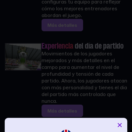
configuras tu equipo para reflejar
cómo los mejores entrenadores
abordan el juego.
Más detalles
Experiencia
del día de partido
Movimientos de los jugadores
mejorados y más detalles en el
campo para aumentar el nivel de
profundidad y tensión de cada
partido. Ahora, los jugadores atacan
con más personalidad y tienes el día
del partido más controlado que
nunca.
Más detalles
×