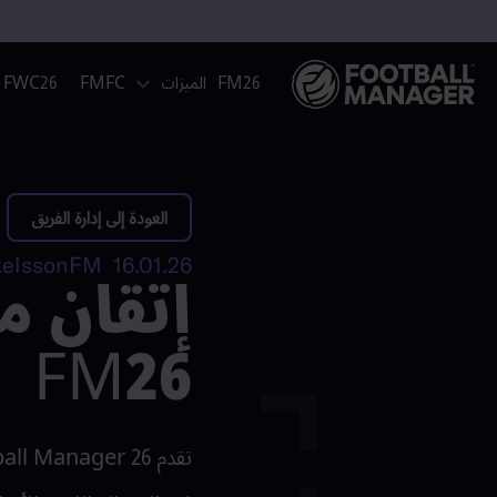
FM26
الميزات
FMFC
FWC26
العودة إلى إدارة الفريق
إتقان م
16.01.26 SteinkelssonFM
FM26
تقدم
ball Manager 26