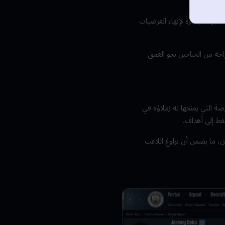
لجزاء مباشرةً لإنهاء العرضيات
راحة من الجناحين نحو العمق
صة التي يمنحها له زملاؤه في
ضغط إلى أهداف.
ن، ما يضمن أن يراوغ اللاعب