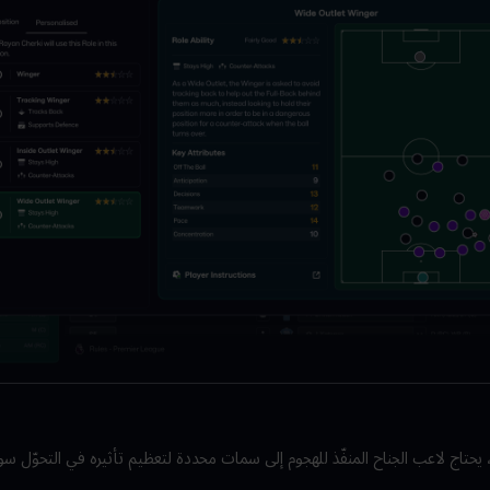
ّل، يحتاج لاعب الجناح المنفّذ للهجوم إلى سمات محددة لتعظيم تأثيره في التحوّل