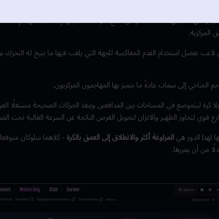
ر
تركيز على تسجيل الأهداف أكثر من صنع الفرصة لتسجيلها إذ غالبًا ما يهاجم منطقة ا
 المركزية.
إلى لاعب يفضل استخدام القدم المعاكسة للجهة التي يلعب فيها ما يتيح له التحرك ب
اجم الجناحي إلى سمات عادةً ما يتميز بها المهاجمون المركزيون.
لا كرة ليتموضع في المساحات بين المدافعين وينفذ الحركات الصحيحة مستغلًا الفر
ارع قوي لتجاوز الظهير والاتزان لتحويل الفرص الناتجة عن السرعة العالية تحت ال
ا لهذا الدور هي
المراوغة أكثر والانطلاق إلى العمق بالكرة
- كلاهما سلوكان متوقعا
لًا من أن يمررها.