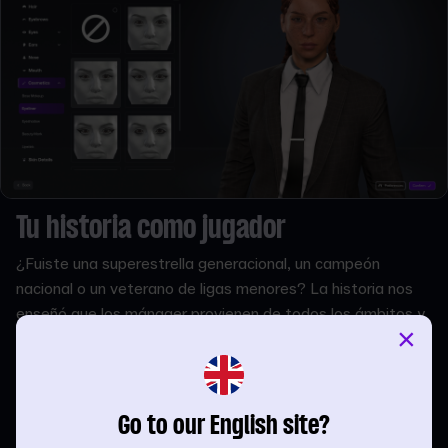
Tu historia como jugador
¿Fuiste una superestrella generacional, un campeón
nacional o un veterano de ligas menores? La historia nos
enseñó que los mánager provienen de todos los ámbitos y
×
que el éxito en el banquillo no se define por lo que se logró
en el campo. En FM26, tú decides cómo darle forma.
Tu elección afectará la reputación de tu mánager al inicio
Go to our English site?
de tu partida.