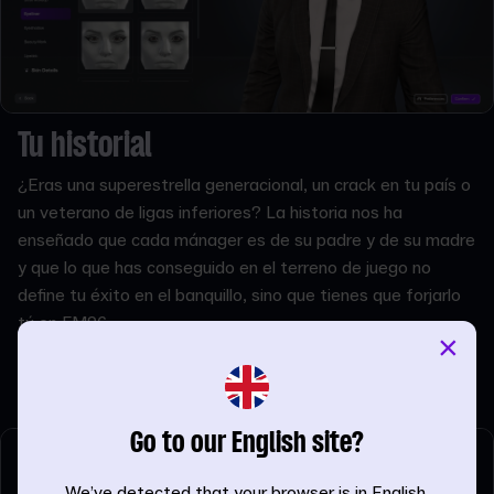
Tu historial
¿Eras una superestrella generacional, un crack en tu país o
un veterano de ligas inferiores? La historia nos ha
enseñado que cada mánager es de su padre y de su madre
y que lo que has conseguido en el terreno de juego no
define tu éxito en el banquillo, sino que tienes que forjarlo
tú en FM26.
×
Lo que elijas afectará a la reputación de tu mánager al
comienzo de la partida.
Go to our English site?
We’ve detected that your browser is in English,