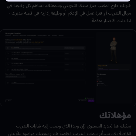
خبرتك خارج الملعب تعزز ملفك التعريفي وسمعتك. تساهم كل وظيفة في
مجال التدريب أو فترة عمل في الإعلام أو وظيفة إدارية في قصة مديرك -
لذا عليك الاختيار بحكمة.
مؤهلاتك
يمكنك هنا تحديد المستوى (إن وجد) الذي وصلت إليه شارات التدريب
الخاصة بك. ستتأثر سمات التدريب الخاصة بك وسمعتك مباشرة بناءً على