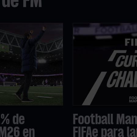
 de FM
 % de
Football Man
FM26 en
FIFAe para l