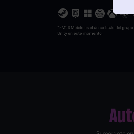
*FM26 Mobile es el único título del grup
Unity en este momento.
Aut
Sumérgete en e