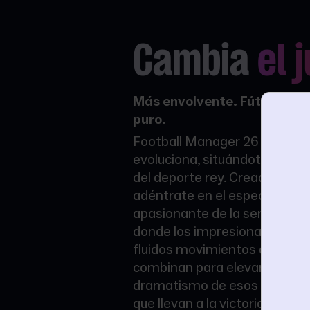
Cambia
el 
Más envolvente. Fútbol flu
puro.
Football Manager 26 es donde
evoluciona, situándote en el
del deporte rey. Creado con U
adéntrate en el espectáculo
apasionante de la serie en el d
donde los impresionantes gráf
fluidos movimientos de los j
combinan para elevar la adren
dramatismo de esos moment
que llevan a la victoria.