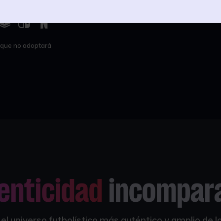
o que no adoptará
enticidad
incompar
l universo futbolístico más auténtico y amplio de l