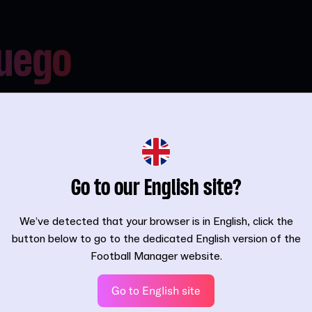
juego
ido. Drama
 la narración
 centro mismo
nity,
Go to our English site?
 más
ía del partido,
We’ve detected that your browser is in English, click the
icos y los
button below to go to the dedicated English version of the
ugadores se
Football Manager website.
alina y el
os decisivos
Go to English site