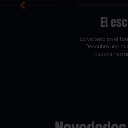
El es
La victoria en el t
Descubre una nuev
nuevas herram