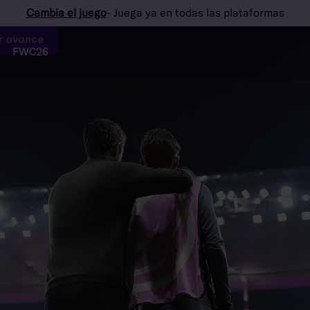
Cambia el juego
- Juega ya en todas las plataformas
r avance
FWC26