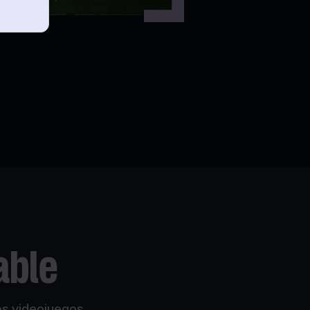
able
os videojuegos,