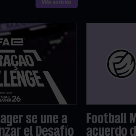
Más noticias
ager se une a
Football 
anzar el Desafío
acuerdo d