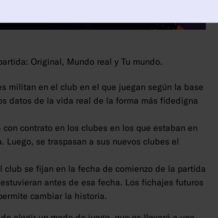
artida: Original, Mundo real y Tu mundo.
res militan en el club en el que juegan según la base
los datos de la vida real de la forma más fidedigna
 con contrato en los clubes en los que estaban en
a. Luego, se traspasan a sus nuevos clubes el
l club se fijan en la fecha de comienzo de la partida
 estuvieran antes de esa fecha. Los fichajes futuros
ermite cambiar la historia.
 de elegir un modo de juego, que os llevará a una