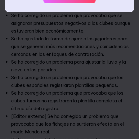
valor del mercado del jugador.
Se ha corregido un problema que provocaba que se
asignaran presupuestos negativos a los clubes aunque
estuvieran bien económicamente.
Se ha ajustado la forma de ojear a los jugadores para
que se generen más recomendaciones y coincidencias
cercanas en los enfoques de contratación.
Se ha corregido un problema para ajustar la lluvia y la
nieve en los partidos.
Se ha corregido un problema que provocaba que los
clubes españoles registraran plantillas pequeñas.
Se ha corregido un problema que provocaba que los
clubes turcos no registraran la plantilla completa el
último día del registro.
[Editor externo] Se ha corregido un problema que
provocaba que los fichajes no surtieran efecto en el
modo Mundo real.