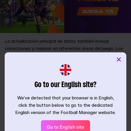
La actualización principal de datos también incluye
correcciones y mejoras en diferentes áreas del juego. Los
ajustes de jugabilidad afectarán a las carreras actuales,
×
pero habrá que iniciar una partida nueva para que los
cambios en los datos surtan efecto.
Los cambios de la actualización 24.3 de PC/Mac incluyen
Go to our English site?
(pero no se limitan a):
We’ve detected that your browser is in English,
Correcciones de estabilidad y cuelgues.
click the button below to go to the dedicated
Actualizaciones de fechas y competiciones.
English version of the Football Manager website.
Se ha corregido un «exploit» que provocaba que los
clubes de la IA aceptaran ofertas de fichajes de
Go to English site
mánager humanos sustancialmente menores que el