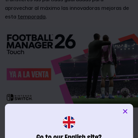
aprovechar al máximo las innovadoras mejoras de
esta
temporada
.
×
FM26 Touch hace que la era de Unity* de Football
Manager llegue a Nintendo Switch™ y te acerca más que
nunca a la acción.