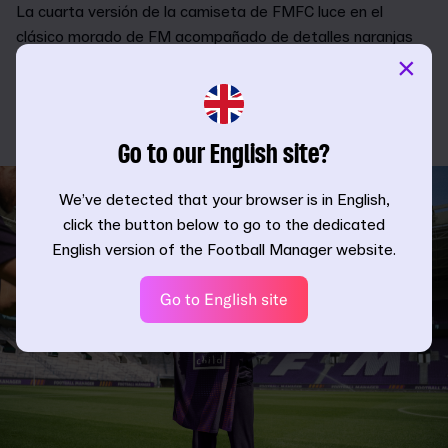
La cuarta versión de la camiseta de FMFC luce en el
clásico morado de FM acompañado de detalles naranjas
×
brillantes que representan la emoción del deporte rey. El
espacio frontal de la camiseta y las mangas también
destacan a dos de nuestros socios caritativos más
longevos: WarChild y Kick It Out.
Go to our English site?
We’ve detected that your browser is in English,
click the button below to go to the dedicated
English version of the Football Manager website.
Go to English site