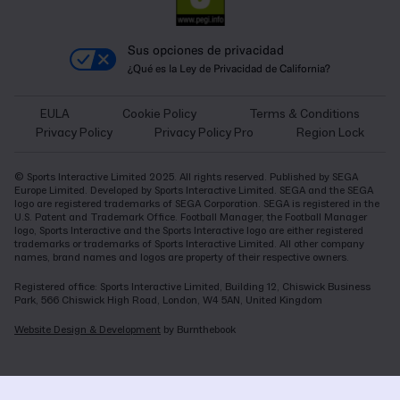
Sus opciones de privacidad
¿Qué es la Ley de Privacidad de California?
EULA
Cookie Policy
Terms & Conditions
Privacy Policy
Privacy Policy Pro
Region Lock
© Sports Interactive Limited 2025. All rights reserved. Published by SEGA
Europe Limited. Developed by Sports Interactive Limited. SEGA and the SEGA
logo are registered trademarks of SEGA Corporation. SEGA is registered in the
U.S. Patent and Trademark Office. Football Manager, the Football Manager
logo, Sports Interactive and the Sports Interactive logo are either registered
trademarks or trademarks of Sports Interactive Limited. All other company
names, brand names and logos are property of their respective owners.
Registered office: Sports Interactive Limited, Building 12, Chiswick Business
Park, 566 Chiswick High Road, London, W4 5AN, United Kingdom
Website Design & Development
by Burnthebook