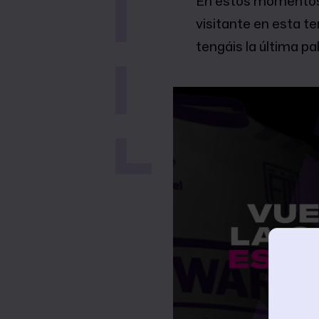
En estos momentos,
visitante en esta 
tengáis la última pa