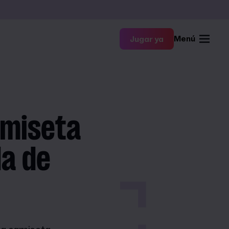
Menú
Jugar ya
amiseta
da de