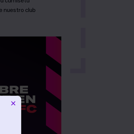
la camiseta
 nuestro club
×