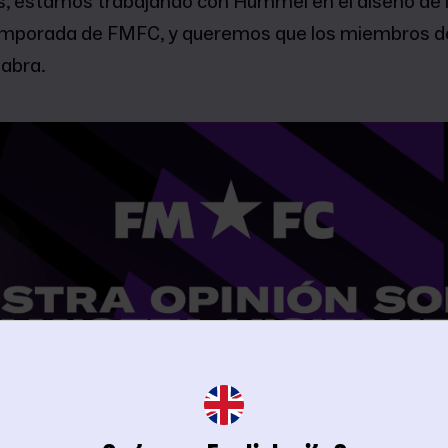
 estamos trabajando con Hummel en el diseño de 
temporada de FMFC, y queremos que los miembros de
labra.