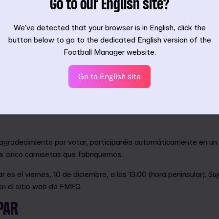
Go to our English site?
We’ve detected that your browser is in English, click the
button below to go to the dedicated English version of the
Football Manager website.
Go to English site
ección a tres opciones y, ahora, os cedemos el control al permit
dos hayáis votado, el diseño más popular pasará a la cadena d
agradecimiento por votar, participaréis automáticamente en un 
as cinco camisetas que fabriquemos.
r es el viernes, 10 de diciembre, a las 13:00 (hora peninsular). Su
en el sitio web de FMFC.
PAR