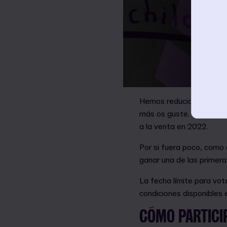
Hemos reducido la presel
más os guste. Cuando to
a la venta en 2022.
Por si fuera poco, como 
ganar una de las primer
La fecha límite para vota
condiciones disponibles 
CÓMO PARTICI