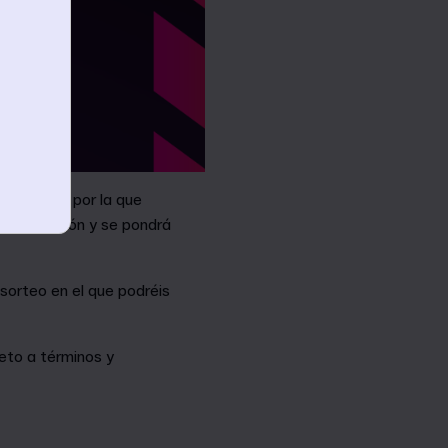
iros votar por la que
e producción y se pondrá
sorteo en el que podréis
jeto a términos y