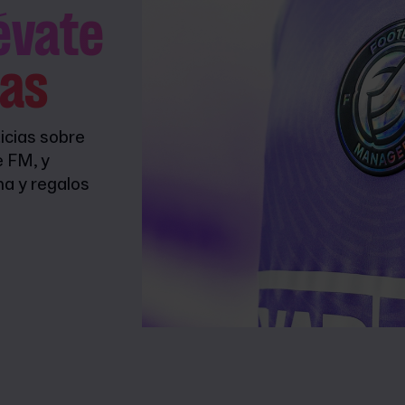
lévate
as
icias sobre
e FM, y
na y regalos