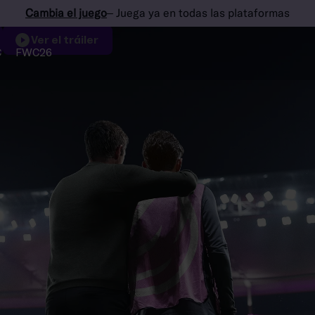
Cambia el juego
– Juega ya en todas las plataformas
Ver el tráiler
C
FWC26