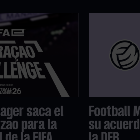
ager saca el
Football 
zao para la
su acuerd
 de la FIFA
la DFB