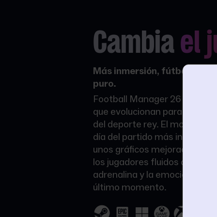
Cambia
el 
Más inmersión, fútbol fluid
puro.
Football Manager 26 te ofrec
que evolucionan para colocart
del deporte rey. El motor de U
día del partido más intenso d
unos gráficos mejorados y m
los jugadores fluidos que max
adrenalina y la emoción al gan
último momento.