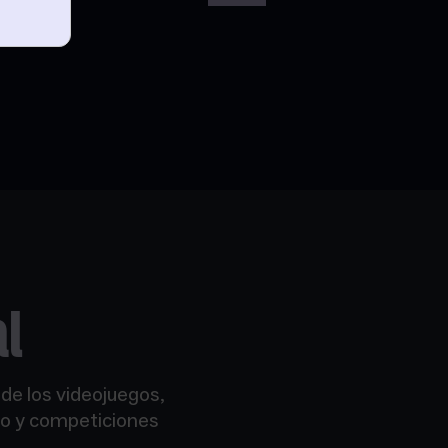
al
de los videojuegos,
do y competiciones