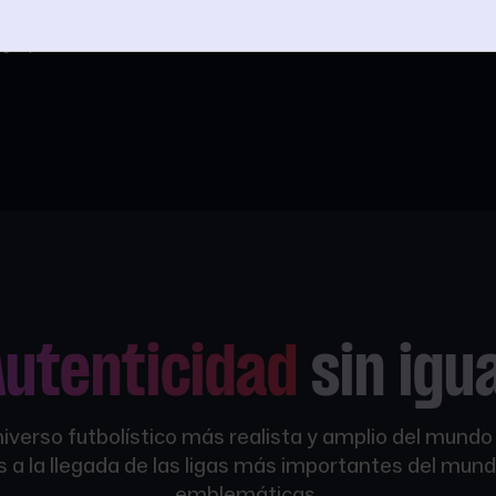
álogo que no cambia a
Autenticidad
sin igu
iverso futbolístico más realista y amplio del mundo 
s a la llegada de las ligas más importantes del mun
emblemáticas.