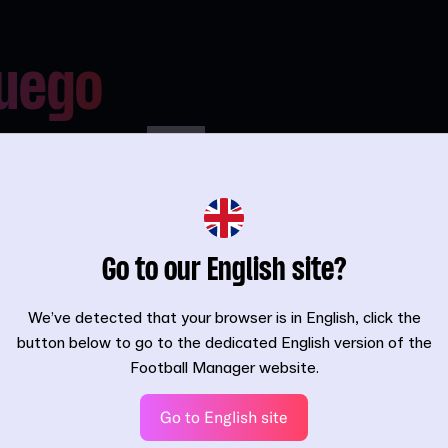
juego
o y drama
e historias
e en el centro
nity te trae el
Go to our English site?
e la saga, con
ovimientos de
We’ve detected that your browser is in English, click the
imizan la
button below to go to the dedicated English version of the
ar en el
Football Manager website.
Go to English site