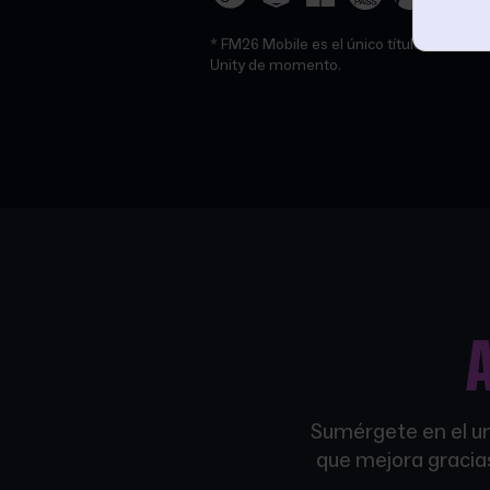
* FM26 Mobile es el único título del cat
Unity de momento.
Sumérgete en el un
que mejora gracia