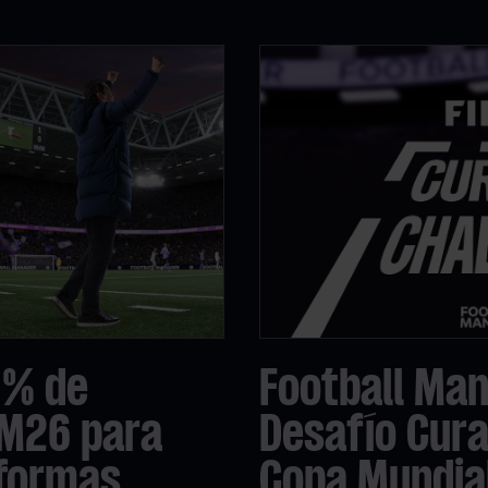
 % de
Football Man
FM26 para
Desafío Cura
aformas
Copa Mundial