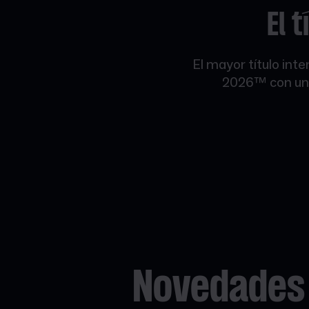
El t
El mayor título inte
2026™ con una 
Novedades