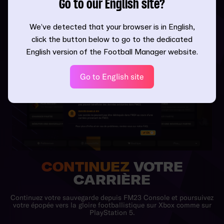
PLONGÉE EN DÉTAIL
Go to our English site?
We’ve detected that your browser is in English,
click the button below to go to the dedicated
English version of the Football Manager website.
Go to English site