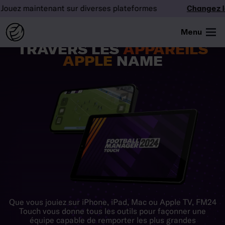
ez maintenant sur diverses plateformes
Changez la d
Menu
CHASSEZ LA GLOIRE À
TRAVERS LES
APPAREILS
APPLE
NAME
Que vous jouiez sur iPhone, iPad, Mac ou Apple TV, FM24
Touch vous donne tous les outils pour façonner une
équipe capable de remporter les plus grandes