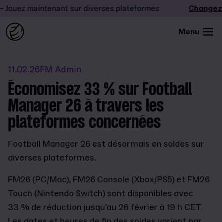
Jouez maintenant sur diverses plateformes
Changez l
Menu
11.02.26
FM Admin
Économisez 33 % sur Football
Manager 26 à travers les
plateformes concernées
Football Manager 26 est désormais en soldes sur
diverses plateformes.
FM26 (PC/Mac), FM26 Console (Xbox/PS5) et FM26
Touch (Nintendo Switch) sont disponibles avec
33 % de réduction jusqu'au 26 février à 19 h CET.
Les dates et heures de fin des soldes varient par