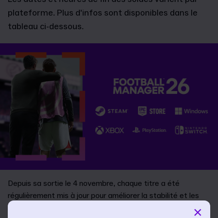
plateforme. Plus d'infos sont disponibles dans le
tableau ci-dessous.
Depuis sa sortie le 4 novembre, chaque titre a été
régulièrement mis à jour pour améliorer la stabilité et les
performances.
×