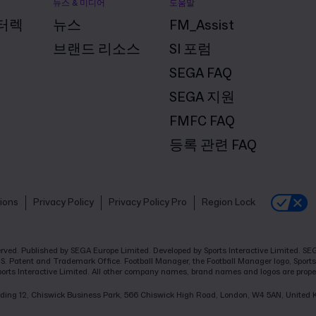
뉴스 & 미디어
도움말
터렉
뉴스
FM_Assist
브랜드 리소스
SI 포럼
SEGA FAQ
SEGA 지원
FMFC FAQ
등록 관련 FAQ
ions
Privacy Policy
Privacy Policy Pro
Region Lock
eserved. Published by SEGA Europe Limited. Developed by Sports Interactive Limited. 
.S. Patent and Trademark Office. Football Manager, the Football Manager logo, Sports 
ports Interactive Limited. All other company names, brand names and logos are proper
Building 12, Chiswick Business Park, 566 Chiswick High Road, London, W4 5AN, United