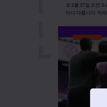
로
2
월
27
일 오전
3
마다 다릅니다
.
자세