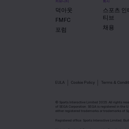
커뮤니티
회사
덕아웃
스포츠 인
티브
FMFC
채용
포럼
EULA
Cookie Policy
Terms & Condit
© Sports Interactive Limited 2025. All rights r
of SEGA Corporation. SEGA is registered in the U
either registered trademarks or trademarks of S
Registered office: Sports Interactive Limited, 