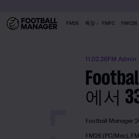
FM26
특징
FMFC
FWC26
11.02.26
FM Admin
Footb
에서 3
Football Manager 2
FM26 (PC/Mac), FM2