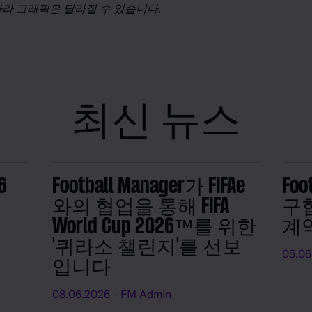
따라
그래픽은
달라질
수
있습니다
.
최신 뉴스
6
Football Manager가 FIFAe
Foo
와의 협업을 통해 FIFA
구협
World Cup 2026™를 위한
계
'퀴라소 챌린지'를 선보
05.06
입니다
08.06.2026
- FM Admin